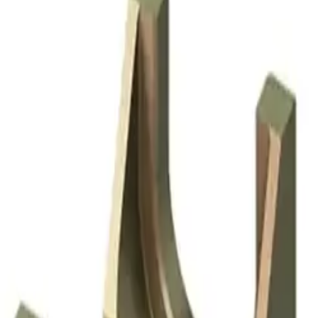
ilasjon
Hus & hage
Velvære
Merker
Salg
Outlet
Superdeals