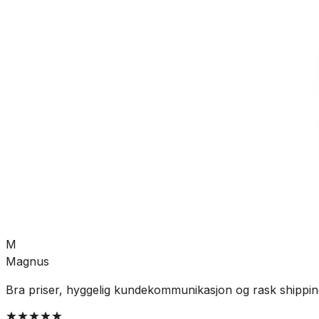
Hus og hage
Verktøy
Tilbehør
SKU:
TE-720061
Se mer fra
Tece
M
Magnus
Bra priser, hyggelig kundekommunikasjon og rask shippin