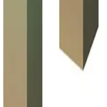
20mm
958 kr
25mm
9