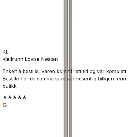
Allierbygget (Bergen)
Klikk & hent:
Kun 3 stk
Legg i handlekurv
515 kr
KL
Kjellrunn Lovise Nøstan
E
Enkelt å bestille, varen kom til rett tid og var komplett.
A
Bestilte her da samme vare var vesentlig billigere enn i
butikk
Enkel og trygg betaling