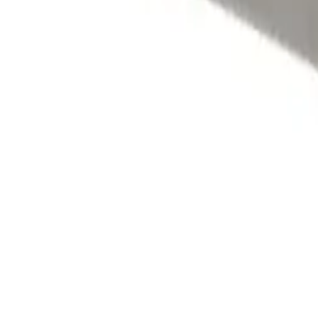
Hvit
164 kr
219 kr