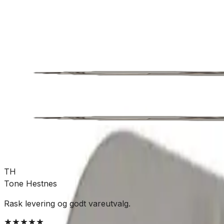
Bad
Baderomstilbehør
Knagger
SKU:
CO-T117332
Se mer fra
Tiger
TH
Tone Hestnes
Rask levering og godt vareutvalg.