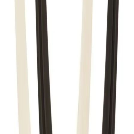
Pakke levert hjem
Hjemlevering til alle husstander i hele landet mellom kl.
8–17 eller 17–21. I byer og tettsteder leveres pakken
mellom kl. 17–21, og du mottar en sms med lenke til
Posten/Bring. Du får informasjon om estimert
leveringstidspunkt innenfor et én-times intervall. Kan
velges på mindre forsendelser og pakker under 35 kg.
Tyngre gods - hjemlevering til fortauskant
Pakken levers til gateplan, eller så nærme en vanlig
transportbil kommer. Du blir kontaktet av transportøren
for å avtale tidspunkt for utlevering når pakken er
underveis. Benyttes typisk på større forsendelser (volum
dm3) og pakker over 35 kg.