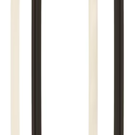
Det blir booket plass i produksjonskø, varen blir
produsert, pakket og sendt.
Fraktpriser
Fraktpris regnes fra høyeste verdi av vekt eller volum