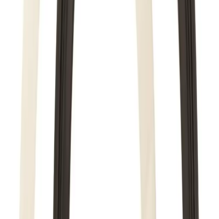
Høyde: 4 mm
Bredde: 110 mm
Lengde: 110 mm
Produktinformasjon
Innhold: Gummi- og skumpakning
Bruksområde: Avløpsinstallasjon
Merke: TMC
Spesifikasjoner
Produkt Id
8626666504391
Merke
TMC
Frakt og levering