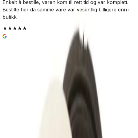
Enkelt å bestille, varen kom til rett tid og var komplett.
S
Bestilte her da samme vare var vesentlig billigere enn i
k
butikk
TMC Ø110/Ø107 Gummi og Skum
pakningssett
Butikk-forpakket
101 kr
Prisinfo