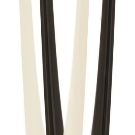
Hente selv (klikk og hent)
Du kan hente selv på vårt hovedkontor i Bergen.
Fraktalternativet er gratis, men det kan ta lengre tid
siden ordren sendes sammen med butikkens egne
leveringer til lageret. Dersom varen allerede er på lager i
Bergen, vil den være klar for henting innen 24 timer alle
hverdager. Det er ikke mulig å hente lørdag / søndag. Du
blir kontaktet når varen er klar for henting.
Direkte fra fabrikk
For hurtig og kostnadseffektiv levering, vil enkelte varer
sendes direkte fra produsenten / fabrikken til deg.
Forsendelsen benytter leverandørens logistikksystemer,