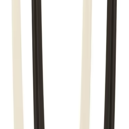
Pakken sendes som vanlig brevpost og leveres i din
postkasse. Du vil få melding om at pakken er på vei og
når den er utlevert. Hvis pakken ikke får plass i
postkassen mottar du en SMS eller e-post med melding
om at pakken kan hentes på postkontoret eller "post i
butikk". Benyttes typisk på små forsendelser under 2 kg.
Pakke til hentested
Pakken leveres til nærmeste utleveringssted, som ofte er
postkontor eller butikker med "post i butikk". Nærmeste
utleveringssted velges automatisk i henhold til oppgitt
adresse. Du får beskjed når pakken kan hentes.
Benyttes typisk på mindre forsendelser og pakker under
35 kg.