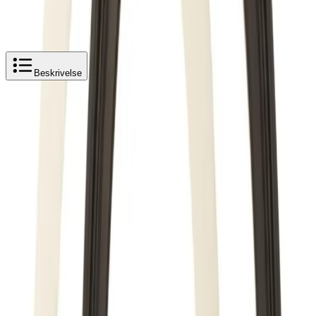
Legg i handlekurv
101 kr
101 kr
TMC Ø110/Ø107 Gummi og Skum pakningssett
Beskrivelse
Produktbeskrivelse
TMC Ø110/Ø107 gummi- og skumpakningssett
Pakningssett fra TMC med gummi- og skumpakninger
for rørdimensjon Ø110 og Ø107 mm. Brukes ved
montering eller utskifting for å sikre tett overgang
mellom rør og tilkobling.
Settet gir en sikker og stabil tetting i avløpsinstallasjoner
og er egnet ved service eller nyinstallasjon.
Dimensjon