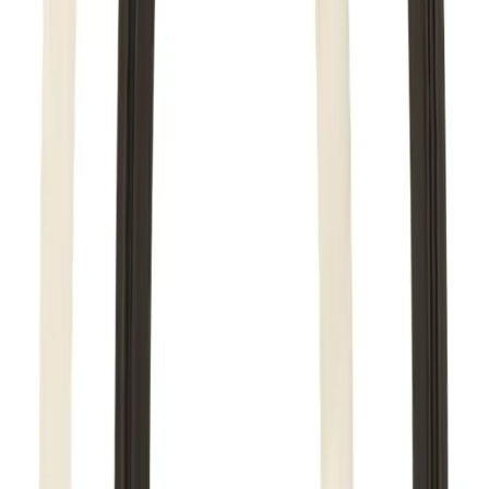
Lagervare: 3-5 virkedager
Varer lagerført i vår fysiske butikk, eller som er lagerført
på eksternt sentrallager.
Bestillingsvare: 5-14 virkedager
Varer lagerført i vår fysiske butikk, eller som er lagerført
på eksternt sentrallager.
Produseres på bestilling: 18+ virkedager
Produktet blir produsert på fabrikk ved mottatt ordre.