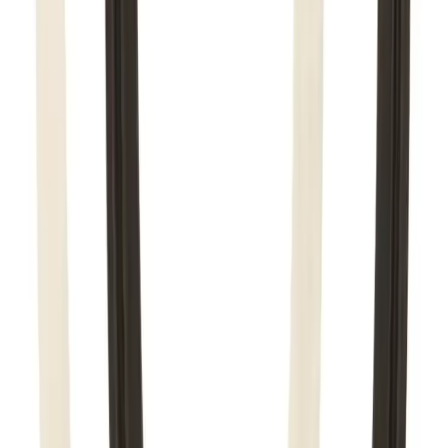
(dm3). Husk at varer med stort volum, som f.eks. dusjer,
badekar, beredere og baderomsmøbler alltid leveres til
fortauskant som tyngre gods uansett valgt fraktmetode.
Pakke i postkasse:
0-2 kg: kr. 129,-
Tyngre gods - hjemlevering til fortauskant:
Over 35 kg:
kr. 895,-
Pakke til hentested:
0-10 kg: kr. 225,-
10-35 kg: kr. 475,-
Hente selv (klikk og hent):
Bergen: gratis
Pakke levert hjem:
0-10 kg: kr. 345,-
10-35 kg: kr. 525,-
NB! Cinderella forbrenningstoaletter og toalettpakker
har fast fraktpris kr. 1395,-
Fraktmetoder
Pakke i postkasse