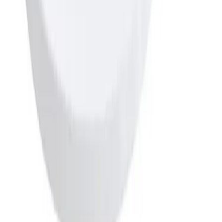
Pakke i postkasse
Pakken sendes som vanlig brevpost og leveres i din
postkasse. Du vil få melding om at pakken er på vei og
når den er utlevert. Hvis pakken ikke får plass i
postkassen mottar du en SMS eller e-post med melding
om at pakken kan hentes på postkontoret eller "post i
butikk". Benyttes typisk på små forsendelser under 2 kg.
Pakke til hentested
Pakken leveres til nærmeste utleveringssted, som ofte er
postkontor eller butikker med "post i butikk". Nærmeste
utleveringssted velges automatisk i henhold til oppgitt