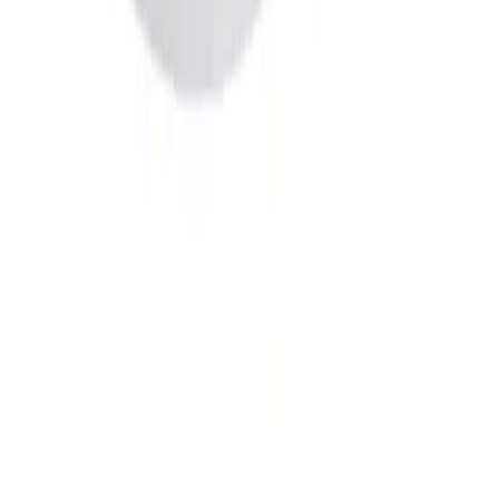
adresse. Du får beskjed når pakken kan hentes.
Benyttes typisk på mindre forsendelser og pakker under
35 kg.
Pakke levert hjem
Hjemlevering til alle husstander i hele landet mellom kl.
8–17 eller 17–21. I byer og tettsteder leveres pakken
mellom kl. 17–21, og du mottar en sms med lenke til
Posten/Bring. Du får informasjon om estimert
leveringstidspunkt innenfor et én-times intervall. Kan
velges på mindre forsendelser og pakker under 35 kg.
Tyngre gods - hjemlevering til fortauskant