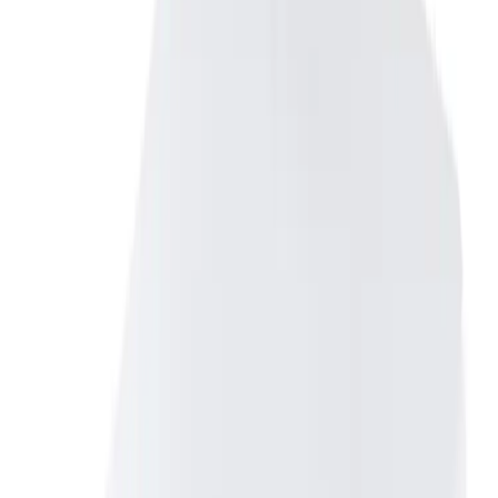
Produktbeskrivelse
Toto RP Toalettsete hvit- Soft-close
Dempesete med mykstengning og fester som enkelt
klikkes av og på toalettskålen. Passer Toto RP
vegghengt toalett. Bredde 385 mm. Fleksibel lengde 429
- 489 mm. Justerbare hengsler 138 - 258 mm.
Intimvare
- toalettsete med brutt forsegling er intimvare
og kan ikke returneres ihht. angrerettloven
Toto - verdens største produsent av sanitærporselen
Med japanske krav til hygiene og kvalitet monteres det 6
000 Toto toaletter daglig i hele verden. I sortimentet her i
Norge, inngår både støysvake veggtoaletter og
dusjtoaletter med renslighet og komfort som tilfredsstiller
de høyeste krav til godkjenninger