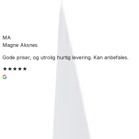
Leveres til butikk
Hent etter:
3-5 virkedager
Legg i handlekurv
2 160 kr
MA
Magne Aksnes
Gode priser, og utrolig hurtig levering. Kan anbefales.
G
t
g
Enkel og trygg betaling
Hvorfor Bad.no?