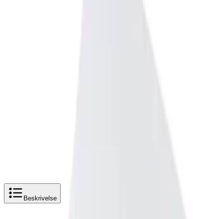
Prismatch
Kjøpshjelp?
Kontakt oss
4,5
av 5 stjerner basert på
2 500
+ omtaler
Toto RP Toalettsete hvit - Soft-close
Legg i handlekurv
2 160 kr
2 160 kr
Beskrivelse