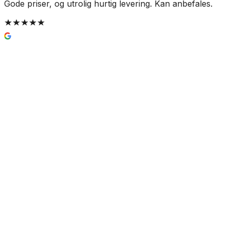
Gode priser, og utrolig hurtig levering. Kan anbefales.
G
t
g
Toto RP Toalettsete hvit - Soft-close
2 160 kr
Prisinfo
Farge
(
1
)
Hvit
Velg:
Farge
Lukk