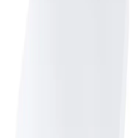
Spesifikasjoner
Produkt Id
7263108137159
Merke
Toto
Art.nr.
Farge
KO-TC513Q
Hvit
Dokumenter
Filnavn
Handlinger
Nedlasting
PDF
FDV Toto RP Toalettsete
Nedlasting
PDF
Produktdatablad Toto TC513Q
Nedlasting
PDF
Monteringsanvisning Toto TC513Q