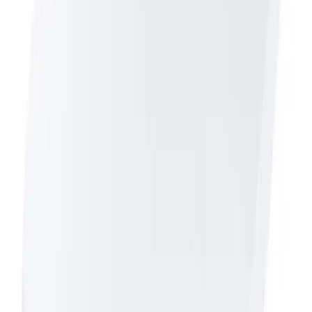
Nedlasting
PDF
Toto Rengjøringsveiledning TC613G
Frakt og levering
Lagervare: 3-5 virkedager
Varer lagerført i vår fysiske butikk, eller som er lagerført
på eksternt sentrallager.
Bestillingsvare: 5-14 virkedager
Varer lagerført i vår fysiske butikk, eller som er lagerført
på eksternt sentrallager.