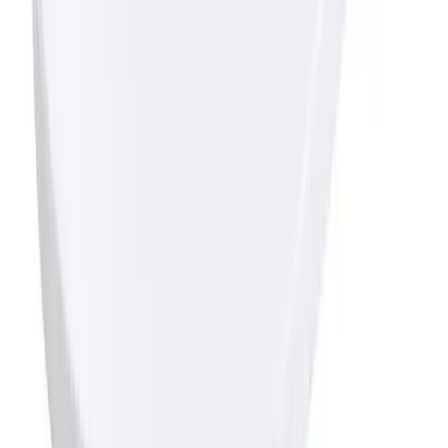
Fraktpris regnes fra høyeste verdi av vekt eller volum
(dm3). Husk at varer med stort volum, som f.eks. dusjer,
badekar, beredere og baderomsmøbler alltid leveres til
fortauskant som tyngre gods uansett valgt fraktmetode.
Pakke i postkasse:
0-2 kg: kr. 129,-
Tyngre gods - hjemlevering til fortauskant:
Over 35 kg:
kr. 895,-
Pakke til hentested:
0-10 kg: kr. 225,-
10-35 kg: kr. 475,-
Hente selv (klikk og hent):
Bergen: gratis
Pakke levert hjem:
0-10 kg: kr. 345,-
10-35 kg: kr. 525,-
NB! Cinderella forbrenningstoaletter og toalettpakker
har fast fraktpris kr. 1395,-
Fraktmetoder