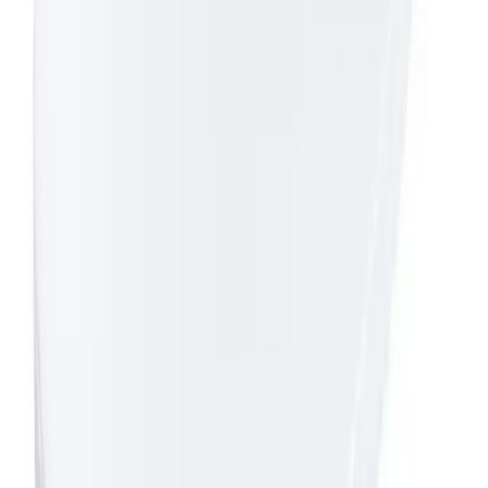
Produseres på bestilling: 18+ virkedager
Produktet blir produsert på fabrikk ved mottatt ordre.
Det blir booket plass i produksjonskø, varen blir
produsert, pakket og sendt.
Fraktpriser