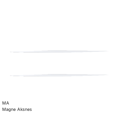
rørdeler
Pumper
Varme
Ventilasjon
Hus &
hage
Velvære
Merker
Salg
Outlet
Superdeals
Bad
Toalett
Toalettsete
SKU:
KO-TC513Q
Se mer fra
Toto
MA
Magne Aksnes