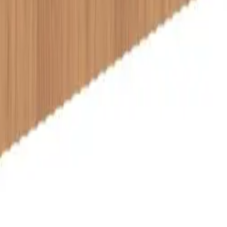
Svart eik
8 610 kr
Valn