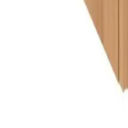
Eik
8 610 kr
Størrelse
(
4
)
60cm
Velg:
Størrelse
Lukk