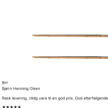
Bad
Baderomsinnredning
Sideskap
SKU:
VB-116962
Se mer fra
VikingBad
BH
Bjørn Henning Olsen
Rask levering, riktig vare til en god pris. God etterfølgen