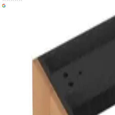
Vikingbad MIE Demi Bølge Sideskap
60-90x46x29cm
5,0
(
2
omtaler
)
8 610 kr
Prisinfo
Farge
(
3
)
Eik
Velg:
Farge
Lukk