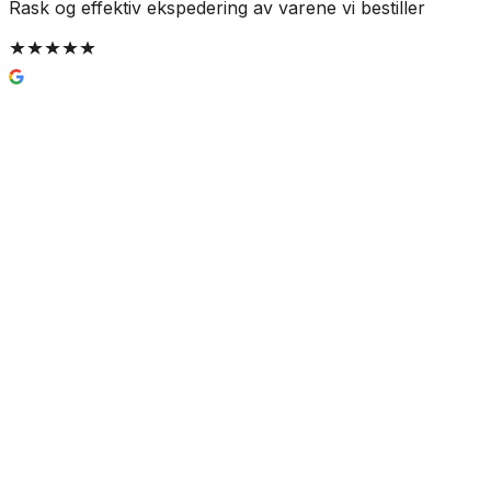
Rask og effektiv ekspedering av varene vi bestiller
G
Vikingbad Saga Toalettrullholder
Skrumontering
885 kr
Prisinfo
Farge
(
1
)
Svart matt
Velg:
Farge
Lukk