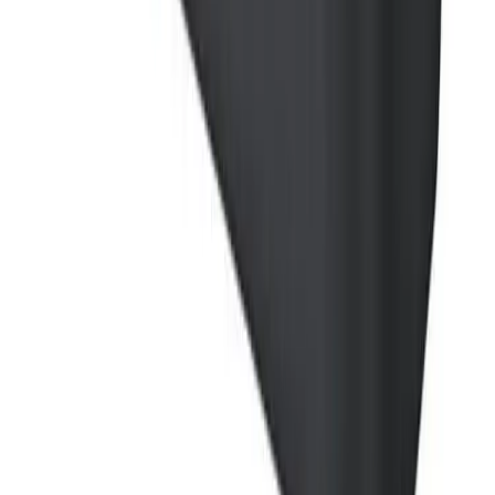
Pakken leveres til nærmeste utleveringssted, som ofte er
postkontor eller butikker med "post i butikk". Nærmeste
utleveringssted velges automatisk i henhold til oppgitt
adresse. Du får beskjed når pakken kan hentes.
Benyttes typisk på mindre forsendelser og pakker under
35 kg.
Pakke levert hjem
Hjemlevering til alle husstander i hele landet mellom kl.
8–17 eller 17–21. I byer og tettsteder leveres pakken
mellom kl. 17–21, og du mottar en sms med lenke til
Posten/Bring. Du får informasjon om estimert
leveringstidspunkt innenfor et én-times intervall. Kan
velges på mindre forsendelser og pakker under 35 kg.