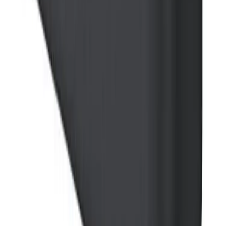
NB! Cinderella forbrenningstoaletter og toalettpakker
har fast fraktpris kr. 1395,-
Fraktmetoder
Pakke i postkasse
Pakken sendes som vanlig brevpost og leveres i din
postkasse. Du vil få melding om at pakken er på vei og
når den er utlevert. Hvis pakken ikke får plass i
postkassen mottar du en SMS eller e-post med melding
om at pakken kan hentes på postkontoret eller "post i
butikk". Benyttes typisk på små forsendelser under 2 kg.
Pakke til hentested