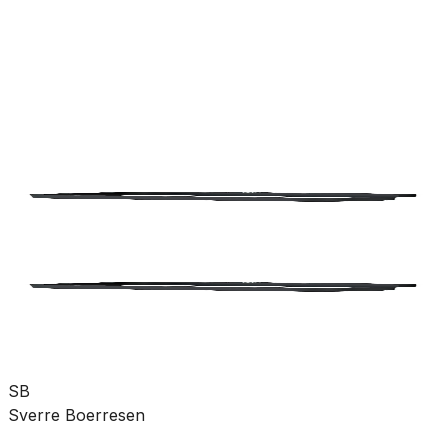
rørdeler
Pumper
Varme
Ventilasjon
Hus &
hage
Velvære
Merker
Salg
Outlet
Superdeals
Bad
Baderomstilbehør
Toalettrullholder
SKU:
VB-003254-02
Se mer fra
VikingBad
SB
Sverre Boerresen