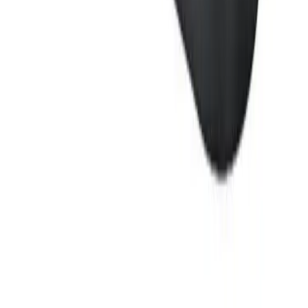
Tyngre gods - hjemlevering til fortauskant
Pakken levers til gateplan, eller så nærme en vanlig
transportbil kommer. Du blir kontaktet av transportøren
for å avtale tidspunkt for utlevering når pakken er
underveis. Benyttes typisk på større forsendelser (volum
dm3) og pakker over 35 kg.
Hente selv (klikk og hent)
Du kan hente selv på vårt hovedkontor i Bergen.
Fraktalternativet er gratis, men det kan ta lengre tid
siden ordren sendes sammen med butikkens egne
leveringer til lageret. Dersom varen allerede er på lager i
Bergen, vil den være klar for henting innen 24 timer alle