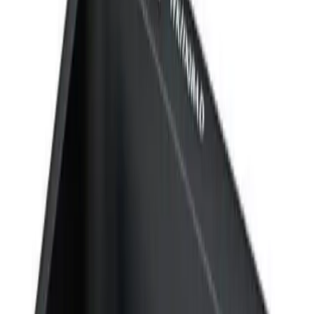
Vikingbad Saga Toalettrullholder
885 kr
Vikingbad Saga Håndkleknagg Svart matt
630 kr
Vikingbad Saga Håndklestang B72cm
2 370 kr
Samlet Pris
3 885 kr
Legg 3 produkter i kurv