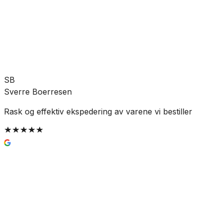
Allierbygget (Bergen)
Leveres til butikk
Hent etter:
3-5 virkedager
Legg i handlekurv
885 kr
SB
Sverre Boerresen
Rask og effektiv ekspedering av varene vi bestiller
G
Enkel og trygg betaling
Passer godt med