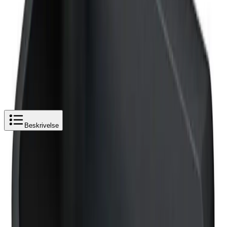
Vikingbad Saga Toalettrullholder
Legg i handlekurv
885 kr
885 kr
Beskrivelse
Produktbeskrivelse
Vikingbad SAGA sort matt toalettrullholder i rett
utførelse
Saga serien er en stilren og moderne tilbehørsserie til