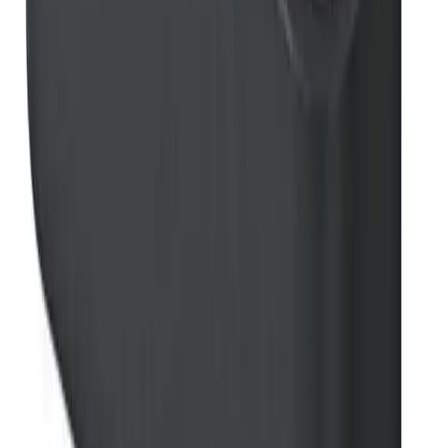
Fraktpris regnes fra høyeste verdi av vekt eller volum
(dm3). Husk at varer med stort volum, som f.eks. dusjer,
badekar, beredere og baderomsmøbler alltid leveres til
fortauskant som tyngre gods uansett valgt fraktmetode.
Pakke i postkasse:
0-2 kg: kr. 129,-
Tyngre gods - hjemlevering til fortauskant:
Over 35 kg:
kr. 895,-
Pakke til hentested:
0-10 kg: kr. 225,-
10-35 kg: kr. 475,-
Hente selv (klikk og hent):
Bergen: gratis
Pakke levert hjem:
0-10 kg: kr. 345,-
10-35 kg: kr. 525,-