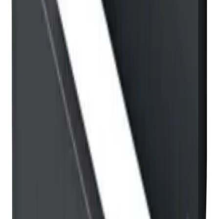
PDF
FDV-Dokumentasjon Vikingbad
Nedlasting
003254-02
PDF
Monteringsanvisning Vikingbad Saga
Nedlasting
Toalettrullholder
Frakt og levering
Lagervare: 3-5 virkedager
Varer lagerført i vår fysiske butikk, eller som er lagerført
på eksternt sentrallager.