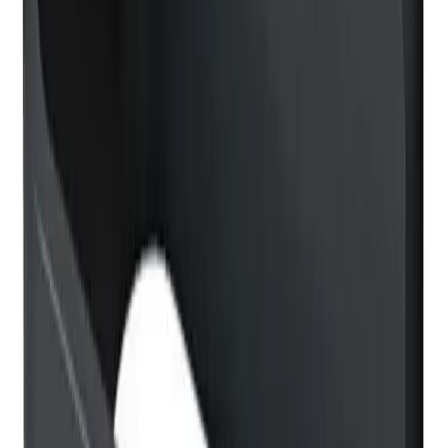
baderommet som gir det lille ekstra. Serien består av
håndklestang, knagg og toalettrullholder. Dette sikrer en
gjennomført og helhetlig stil på baderommet.
Veggmontering med skjult innfesting. Det følger med
skruer og plugger.
Spesifikasjoner
Produkt Id
7250188370119
Merke
VikingBad
Art.nr.
Farge
VB-003254-02
Svart matt
Dokumenter
Filnavn
Handlinger