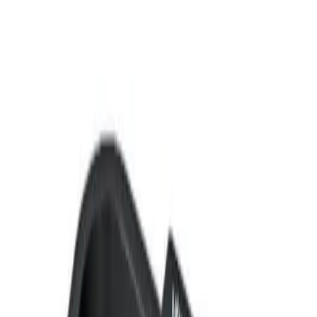
Legg til i utvalg
Vikingbad Saga Håndkleknagg Svart matt
630 kr
Legg til i utvalg
Vikingbad Saga Håndklestang B72cm
2 370 kr
Legg produkt i kurv
Hvorfor Bad.no?
Prismatch
Kjøpshjelp?
Kontakt oss
4,5
av 5 stjerner basert på
2 500
+ omtaler
Ofte kjøpt sammen