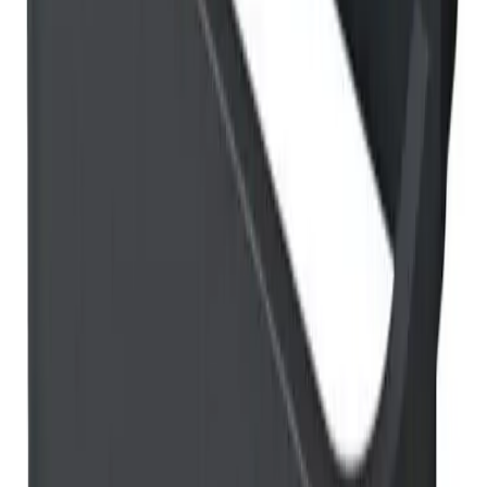
Bestillingsvare: 5-14 virkedager
Varer lagerført i vår fysiske butikk, eller som er lagerført
på eksternt sentrallager.
Produseres på bestilling: 18+ virkedager
Produktet blir produsert på fabrikk ved mottatt ordre.
Det blir booket plass i produksjonskø, varen blir
produsert, pakket og sendt.
Fraktpriser