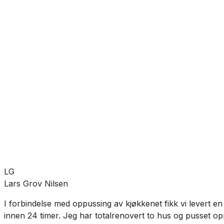
Bad
Blandebatteri
Takdusj
SKU:
VB-116991
Se mer fra
VikingBad
LG
Lars Grov Nilsen
I forbindelse med oppussing av kjøkkenet fikk vi levert en
innen 24 timer. Jeg har totalrenovert to hus og pusset opp t