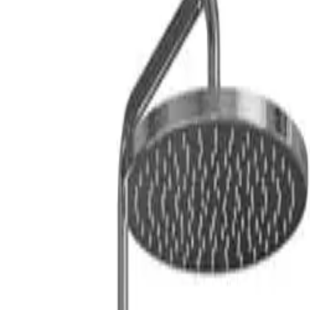
ilasjon
Hus & hage
Velvære
Merker
Salg
Outlet
Superdeals