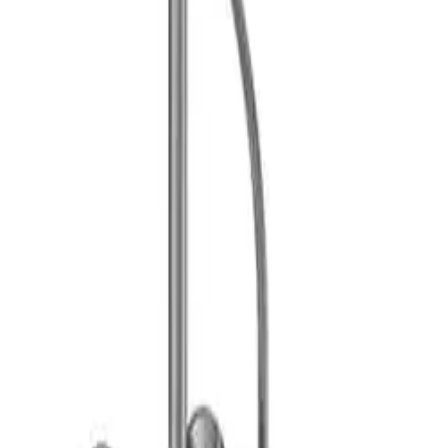
Svart matt
5 629 kr
5 803 kr