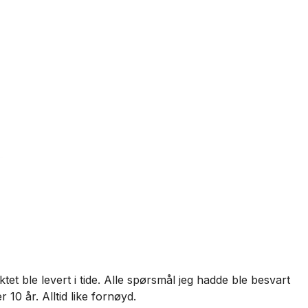
T
et ble levert i tide. Alle spørsmål jeg hadde ble besvart
V
 10 år. Alltid like fornøyd.