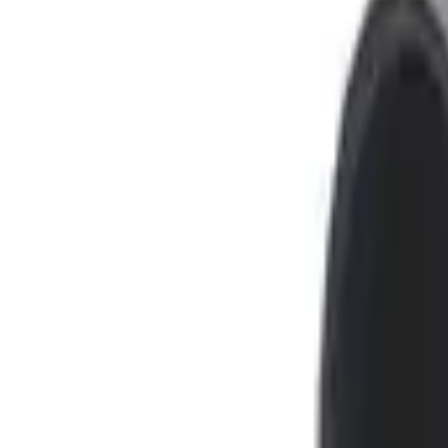
+ Vis mer (12)
Pris
Minste pris
kr
–
Høyeste pris
kr
Tilgjengelighet
På lager
(
106
)
Trenger du litt hjelp?
Kontakt våre eksperter
Rutenett
Liste