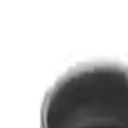
ilasjon
Hus & hage
Velvære
Merker
Salg
Outlet
Superdeals