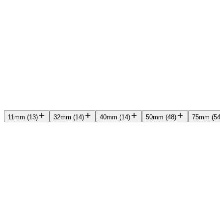
Merker Q-Å
Wavin
Wavin
106 produkter
Dimensjon
11mm
(
13
)
32mm
(
14
)
40mm
(
14
)
50mm
(
48
)
75mm
(
5
Alle
Dimensjon
Merker
Produktserie
Produkttype
Pris
Tilg
Sorter etter
Utvalgte
Bestselgere
Pris lav-høy
Pris høy-lav
A-
Dimensjon