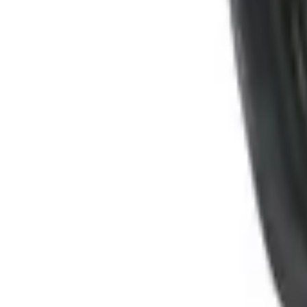
Lengde
1 meter
SKU:
GRO-2214027
Series:
Wafix
72 kr
Legg i kurv
720 kr
72 kr
På lager
Forventet levering:
3-5 virkedager
Wafix Bend PP 15-88,5° - Ø32-110mm
Dimensjon
32mm
Vinkel
15°
SKU:
GRO-2214523
Series:
Wafix
22 kr
På lager
Forventet levering:
3-5 virkedager