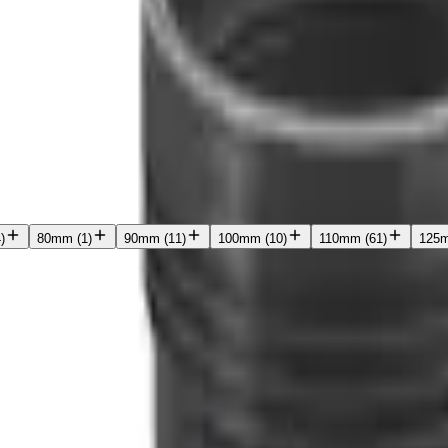
4
)
80mm
(
1
)
90mm
(
11
)
100mm
(
10
)
110mm
(
61
)
125
jengelighet
Å
Å-A
Nyeste