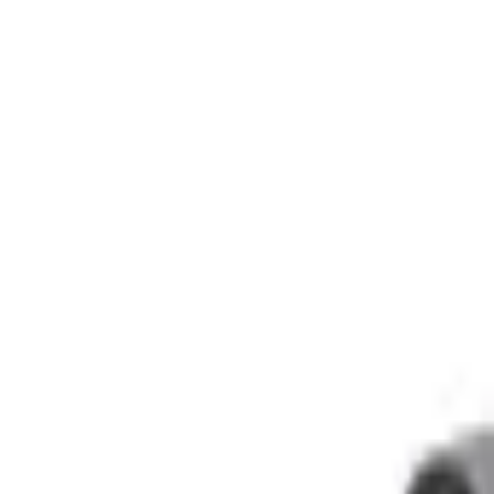
11mm
(
13
)
32mm
(
14
)
40mm
(
14
)
50mm
(
+ Vis mer (46)
Merker
Wavin
(
106
)
Produktserie
Aquacell
(
3
)
AS+
(
25
)
Sitech+
(
13
)
Wafix
(
Produkttype
Avløpsrør
(
5
)
Bend
(
16
)
Dobbelmuffe drensrør