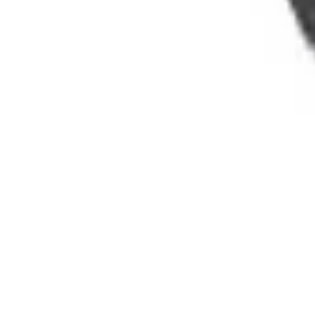
Legg i kurv
220 kr
22 kr
Wafix Bend PP 15-88,5° - Ø32-110mm
Dimensjon
32mm
Vinkel
15°
SKU:
GRO-2214523
Series:
Wafix
22 kr
Legg i kurv
220 kr
22 kr
På lager
Forventet levering:
3-5 virkedager
Wafix Dobbelmuffe PP