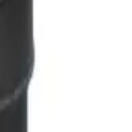
muffe
(
1
)