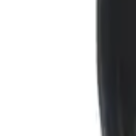
Wafix Avløpsrør PP med Muffe
Dimensjon
32mm
Lengde
1 meter
SKU:
GRO-2214027
Series:
Wafix
72 kr
På lager
Forventet levering:
3-5 virkedager
Legg i kurv
720 kr
72 kr
Wafix Avløpsrør PP med Muffe
Dimensjon
32mm