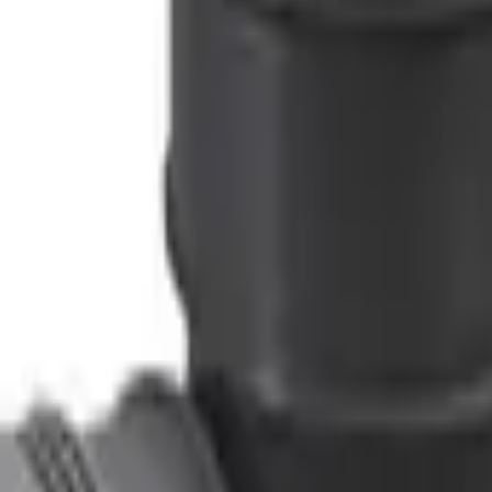
48
)
75mm
(
54
)
80mm
(
1
)
26
)
X-Stream
(
12
)
(
1
)
Drenskum
(
3
)
Drensrør
(
8
)
Ekspansjons