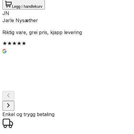
Legg i handlekurv
JN
Jarle Nysæther
L
Riktig vare, grei pris, kjapp levering
I
e
p
b
p
B
Enkel og trygg betaling