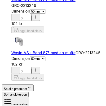
GRO-2213246
Dimensjon
102 kr
Legg i handlekurv
Wavin AS+ Bend 87° med en muffe
GRO-2213246
Dimensjon
102 kr
Legg i handlekurv
Se alle produkter
Se handlekurven
Beskrivelse