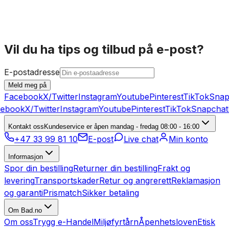
På lager
2
P
Vil du ha tips og tilbud på e-post?
E-postadresse
Meld meg på
Facebook
X/Twitter
Instagram
Youtube
Pinterest
TikTok
Snap
ebook
X/Twitter
Instagram
Youtube
Pinterest
TikTok
Snapchat
Kontakt oss
Kundeservice er åpen mandag - fredag 08:00 - 16:00
+47 33 99 81 10
E-post
Live chat
Min konto
Informasjon
Spor din bestilling
Returner din bestilling
Frakt og
levering
Transportskader
Retur og angrerett
Reklamasjon
og garanti
Prismatch
Sikker betaling
Om Bad.no
Om oss
Trygg e-Handel
Miljøfyrtårn
Åpenhetsloven
Etisk