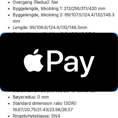
Overgang (Redus): Nei
Byggelengde, tilkobling 1: 213/256/311/420 mm
Byggelengde, tilkobling 2: 99/107.5/124.4/132/148.3
mm
Lengde: 99/106.6/124.4/132/148.3mm
Godstykkelse, tilkobling 1: 3 / 3.5 / 5.3/5.6 mm
Godstykkelse, tilkobling 2: 3 / 3.5 / 5.3/5.6 mm
Overflatebeskyttelse tilkobling 2: Andre
Modell / utførelse: 1-parts
Middeltemperatur (kontinuerlig): -10-90 °C
Lengde på tilkobling 1: 99/107.5/124.4/132/148.3
mm
Lengde på tilkobling 2: 99/107.5/124.4/132/148.3
mm
Maksimalt driftstrykk ved 20 °C: 0.005 bar
Bøyeradius: 0 mm
Standard dimension ratio (SDR):
16.67/20.75/21.43/23.58/28.57
Ringstivhetsklasse: SN4