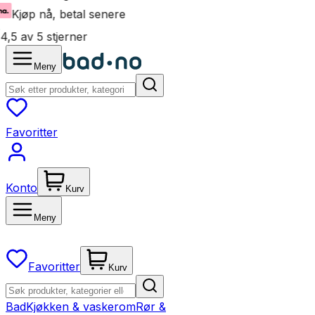
Kjøp nå, betal senere
4,5 av 5 stjerner
Meny
Favoritter
Konto
Kurv
Meny
Favoritter
Kurv
Bad
Kjøkken & vaskerom
Rør &