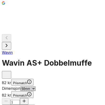
b
p
B
Wavin
Wavin AS+ Dobbelmuffe
82 kr
Prismatch
Dimensjon
82 kr
Prismatch