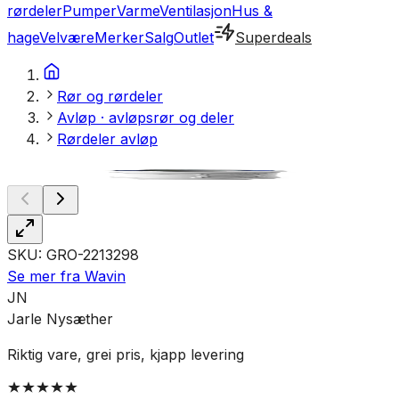
rørdeler
Pumper
Varme
Ventilasjon
Hus &
hage
Velvære
Merker
Salg
Outlet
Superdeals
Rør og rørdeler
Avløp · avløpsrør og deler
Rørdeler avløp
SKU:
GRO-2213298
Se mer fra
Wavin
JN
Jarle Nysæther
L
Riktig vare, grei pris, kjapp levering
I
e
p