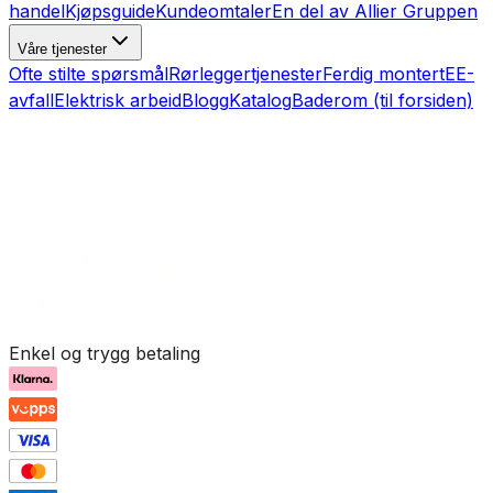
handel
Kjøpsguide
Kundeomtaler
En del av Allier Gruppen
Våre tjenester
Ofte stilte spørsmål
Rørleggertjenester
Ferdig montert
EE-
avfall
Elektrisk arbeid
Blogg
Katalog
Baderom (til forsiden)
Enkel og trygg betaling