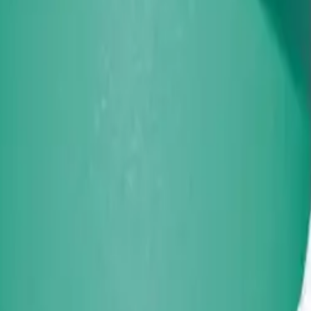
25mmx1/2"
153 kr