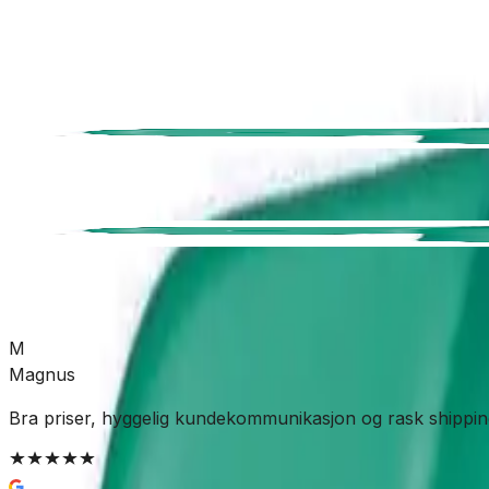
Rør og rørdeler
Pressfittings
SKU:
GRO-8754997
Se mer fra
Armaturjonsson
M
Magnus
Bra priser, hyggelig kundekommunikasjon og rask shippin