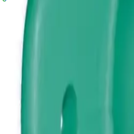
Bluepipe platealbu innvendige gjenge
153 kr
Prisinfo
Dimensjon
(
2
)
20mmx1/2"
Velg:
Dimensjon
Lukk