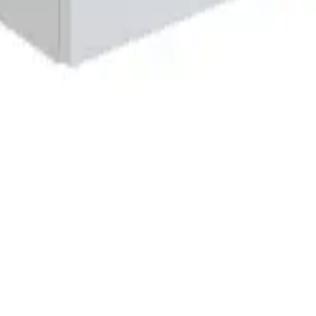
Grå matt
5 920 kr
Varm eik
5 920 kr