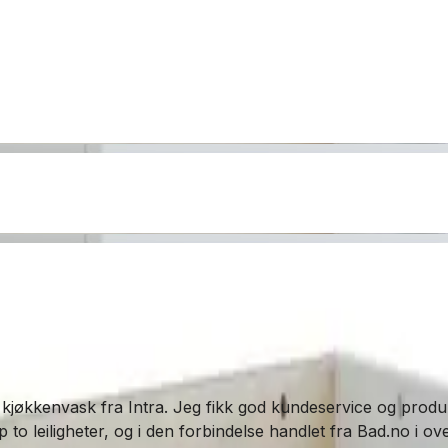
 kjøkkenvask fra Intra. Jeg fikk god kundeservice og produkt
o leiligheter, og i den forbindelse handlet fra Bad.no i over