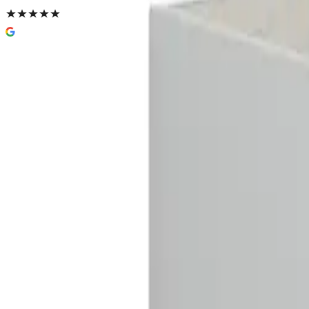
Dansani Inzo Urban Glatt Underskap 1
B60-120xH40xD44cm, uten utskjærin
5 920 kr
Prisinfo
Farge
(
7
)
Hvit matt
Velg:
Farge
Lukk