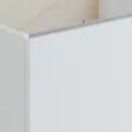
 skuff
g for avløp