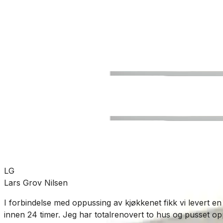
Bad
Baderomsinnredning
Sideskap
SKU:
DA-U29-1010
Se mer fra
Dansani
LG
Lars Grov Nilsen
I forbindelse med oppussing av kjøkkenet fikk vi levert en
innen 24 timer. Jeg har totalrenovert to hus og pusset opp t