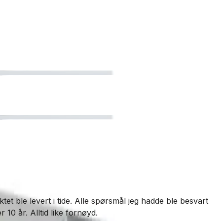
et ble levert i tide. Alle spørsmål jeg hadde ble besvart
V
 10 år. Alltid like fornøyd.
K