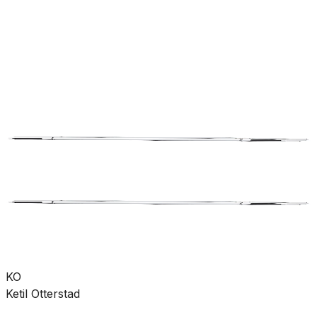
rørdeler
Pumper
Varme
Ventilasjon
Hus &
hage
Velvære
Merker
Salg
Outlet
Superdeals
Bad
Blandebatteri
Dusjbatteri
SKU:
GRO-4301826
Se mer fra
FM Mattsson
KO
Ketil Otterstad