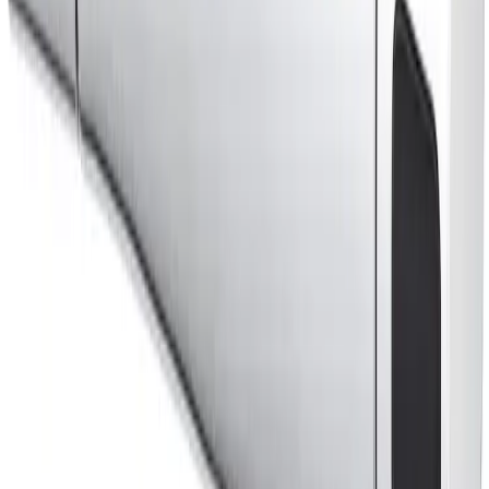
Fraktpris regnes fra høyeste verdi av vekt eller volum
(dm3). Husk at varer med stort volum, som f.eks. dusjer,
badekar, beredere og baderomsmøbler alltid leveres til
fortauskant som tyngre gods uansett valgt fraktmetode.