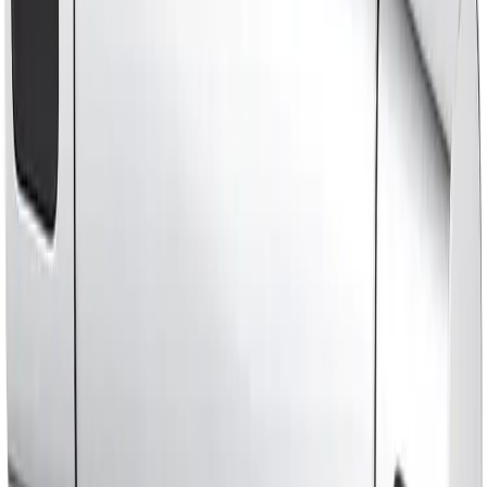
Varer lagerført i vår fysiske butikk, eller som er lagerført
på eksternt sentrallager.
Bestillingsvare: 5-14 virkedager
Varer lagerført i vår fysiske butikk, eller som er lagerført
på eksternt sentrallager.
Produseres på bestilling: 18+ virkedager
Produktet blir produsert på fabrikk ved mottatt ordre.
Det blir booket plass i produksjonskø, varen blir
produsert, pakket og sendt.
Fraktpriser