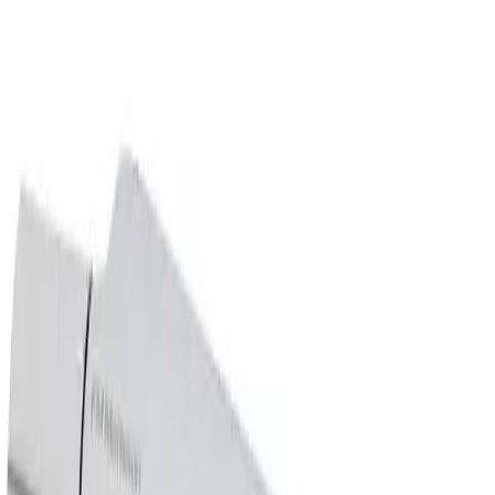
Produktbeskrivelse
FM Mattsson Siljan Dusjbatteri Krom
FM Mattsson Siljan trykkstryrt termostatbatteri som gjør
at du unngår temperatursvingninger når du dusjer. I
tillegg til grunnfunksjonene som temperaturholding,
sikkerhet og driftssikkerhet er blandebatteriet
miljøtilpasset ned til minste detalj.
Tekniske data
Varemerke: FMM
Grunnfarge: Krom
Utløpsplassering: Nedover
Senteravstand: 150 mm
Antall håndtak: Togreps