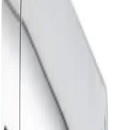
Spesifikasjoner
Produkt Id
7319384195271
Merke
FM Mattsson
Art.nr.
Farge
GRO-4301826
Krom
Dokumenter
Filnavn
Handlinger
Nedlasting
PDF
FDV FM
Nedlasting
PDF
FDV FM
Nedlasting
PDF
FDV FM