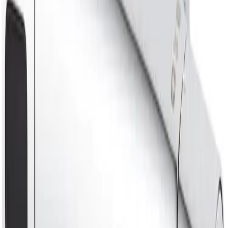
Nedlasting
PDF
Produktdatablad FM Mattsson
Nedlasting
PDF
Produktdatablad FM Mattsson
Nedlasting
PDF
Monteringsanvisning FM Mattsson
Nedlasting
PDF
Monteringsanvisning FM Mattsson
Nedlasting
PDF
Monteringsanvisning FM Mattsson
Nedlasting
PDF
Produktsertifikat FM Mattsson 3209
Frakt og levering
Lagervare: 3-5 virkedager