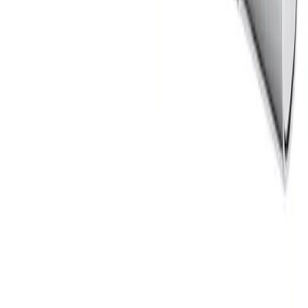
om at pakken kan hentes på postkontoret eller "post i
butikk". Benyttes typisk på små forsendelser under 2 kg.
Pakke til hentested
Pakken leveres til nærmeste utleveringssted, som ofte er
postkontor eller butikker med "post i butikk". Nærmeste
utleveringssted velges automatisk i henhold til oppgitt
adresse. Du får beskjed når pakken kan hentes.
Benyttes typisk på mindre forsendelser og pakker under
35 kg.
Pakke levert hjem
Hjemlevering til alle husstander i hele landet mellom kl.