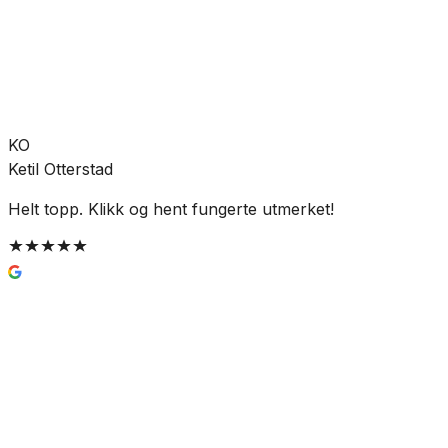
Leveres til butikk
Hent etter:
3-5 virkedager
Legg i handlekurv
2 919 kr
KO
Ketil Otterstad
Helt topp. Klikk og hent fungerte utmerket!
d
Enkel og trygg betaling