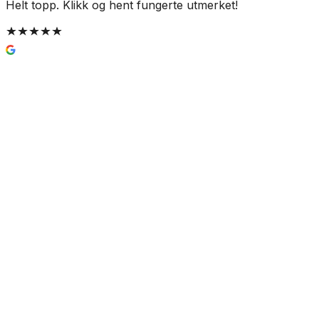
Helt topp. Klikk og hent fungerte utmerket!
d
FM Mattsson Siljan Dusjbatteri
Krom
2 919 kr
Prismatch
Farge
(
1
)
Krom
Velg:
Farge
Lukk