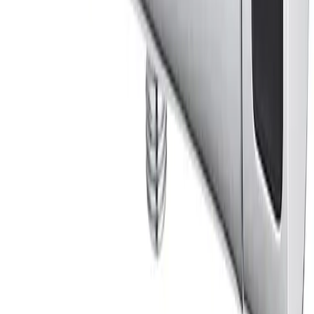
Pakke i postkasse:
0-2 kg: kr. 129,-
Tyngre gods - hjemlevering til fortauskant:
Over 35 kg:
kr. 895,-
Pakke til hentested:
0-10 kg: kr. 225,-
10-35 kg: kr. 475,-
Hente selv (klikk og hent):
Bergen: gratis
Pakke levert hjem:
0-10 kg: kr. 345,-
10-35 kg: kr. 525,-
NB! Cinderella forbrenningstoaletter og toalettpakker
har fast fraktpris kr. 1395,-
Fraktmetoder
Pakke i postkasse
Pakken sendes som vanlig brevpost og leveres i din
postkasse. Du vil få melding om at pakken er på vei og
når den er utlevert. Hvis pakken ikke får plass i
postkassen mottar du en SMS eller e-post med melding