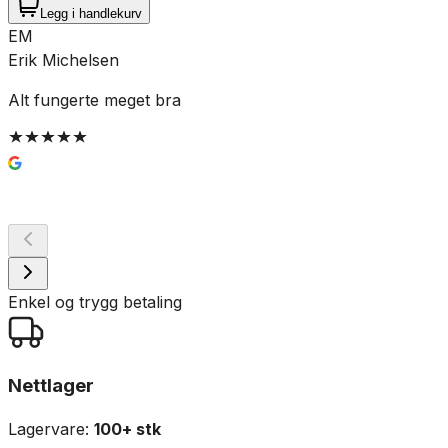
Legg i handlekurv
EM
Erik Michelsen
Alt fungerte meget bra
K
K
Enkel og trygg betaling
Nettlager
Lagervare:
100+ stk