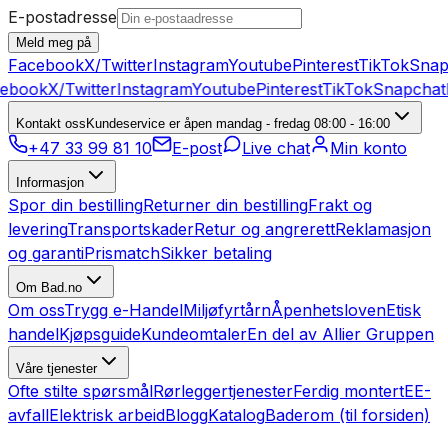
E-postadresse
Meld meg på
Facebook
X/Twitter
Instagram
Youtube
Pinterest
TikTok
Snap
ebook
X/Twitter
Instagram
Youtube
Pinterest
TikTok
Snapchat
Kontakt oss
Kundeservice er åpen mandag - fredag 08:00 - 16:00
+47 33 99 81 10
E-post
Live chat
Min konto
Informasjon
Spor din bestilling
Returner din bestilling
Frakt og
levering
Transportskader
Retur og angrerett
Reklamasjon
og garanti
Prismatch
Sikker betaling
Om Bad.no
Om oss
Trygg e-Handel
Miljøfyrtårn
Åpenhetsloven
Etisk
handel
Kjøpsguide
Kundeomtaler
En del av Allier Gruppen
Våre tjenester
Ofte stilte spørsmål
Rørleggertjenester
Ferdig montert
EE-
avfall
Elektrisk arbeid
Blogg
Katalog
Baderom (til forsiden)