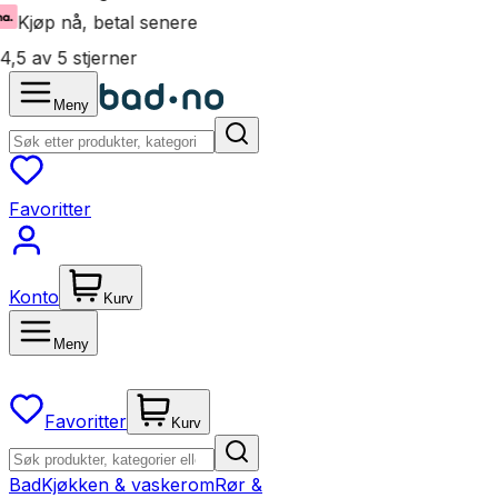
Kjøp nå, betal senere
4,5 av 5 stjerner
Meny
Favoritter
Konto
Kurv
Meny
Favoritter
Kurv
Bad
Kjøkken & vaskerom
Rør &