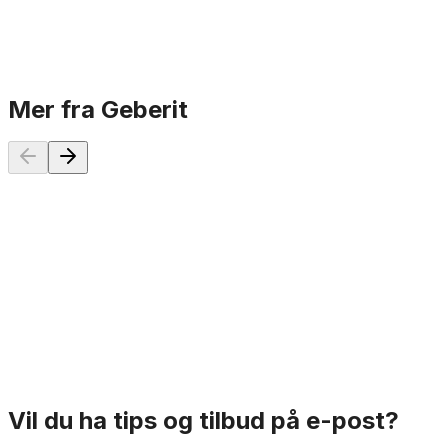
P
Mer fra Geberit
Geberit AquaClean MERA Classic gulvstående
dusjtoalett
57 742 kr
P
På lager
Vil du ha tips og tilbud på e-post?