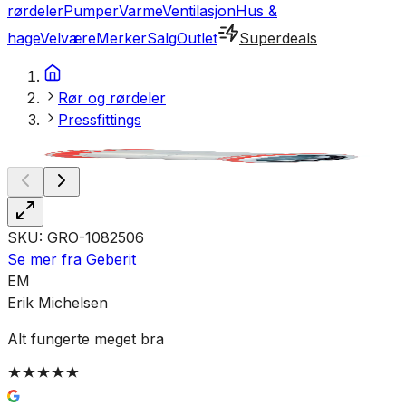
rørdeler
Pumper
Varme
Ventilasjon
Hus &
hage
Velvære
Merker
Salg
Outlet
Superdeals
Rør og rørdeler
Pressfittings
SKU:
GRO-1082506
Se mer fra
Geberit
EM
Erik Michelsen
Alt fungerte meget bra
K
K