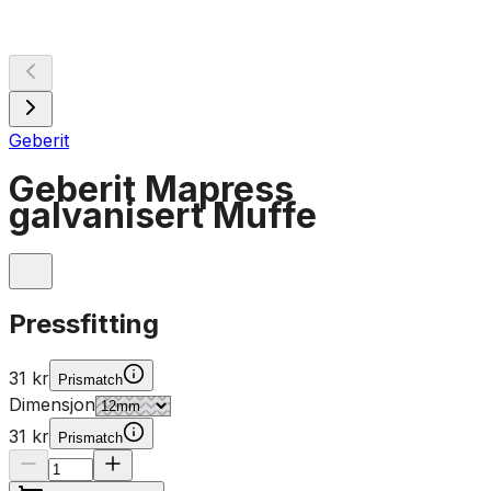
Geberit
Geberit Mapress
galvanisert Muffe
Pressfitting
31 kr
Prismatch
Dimensjon
31 kr
Prismatch