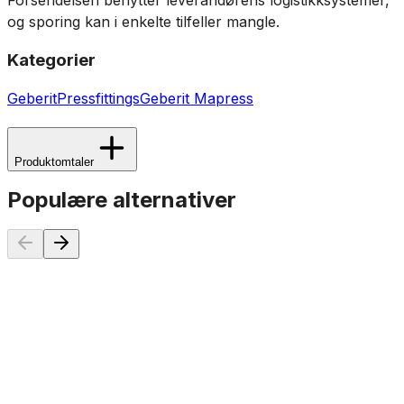
Forsendelsen benytter leverandørens logistikksystemer,
og sporing kan i enkelte tilfeller mangle.
Kategorier
Geberit
Pressfittings
Geberit Mapress
Produktomtaler
Populære alternativer
15mm
18mm
22mm
28mm
35mm
42mm
54mm
Geberit Mapress galvanisert Kappe Pressfitting
50 kr
På lager