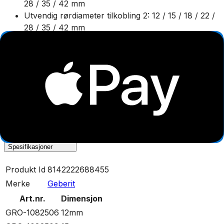
28 / 35 / 42 mm
Utvendig rørdiameter tilkobling 2: 12 / 15 / 18 / 22 /
28 / 35 / 42 mm
Tilkobling: Trykkhylse
Material tilkobling: Stål
Maksimalt driftstrykk ved 20 °C: 16 bar
Overflatebeskyttelse tilkobling:
Galvanisk/elektrolyttisk forsinket
Middeltemperatur (kontinuerlig): -30-120 °C
Pressprofil anslutning: M
Spesifikasjoner
Produkt Id
8142222688455
Merke
Geberit
Art.nr.
Dimensjon
GRO-1082506
12mm