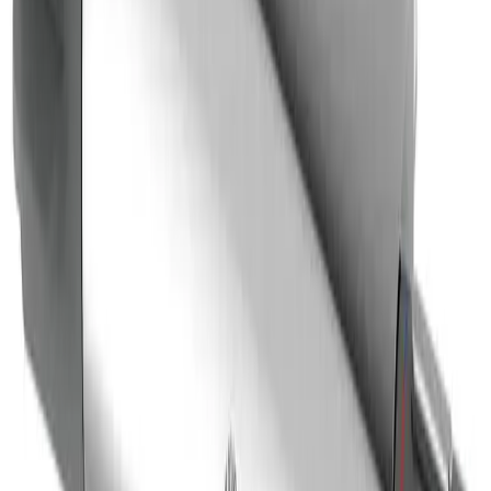
[EB]
Kan kombineres med badekarkran
Spesifikasjoner
Produkt Id
8236557729991
Merke
Gustavsberg
Art.nr.
Farge
GRO-4342026
Krom
Dokumenter
Filnavn
Handlinger
PDF
FDV Gustavsberg Care Dusjbatteri
Nedlasting
termostat 4342026