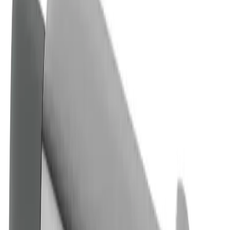
Montering og vedlikehold
Vanntilførselsrør må gjennomspyles. Kranen kobles til
kaldtvannsrøret på høyre side og varmtvannsrøret på
venstre side. Vanntrykk: maks. 1000 kPa, min. 50 kPa.
Varmtvannstemperatur: maks. 80 °C, min. 45 °C. Merk
at vi ikke er ansvarlige for skader som følge av feil
installasjon.
Dimensjon
Bredde: 28,5 cm
Dybde: 5,5 cm
Lengde: 8 cm
Tekniske data
Maks. krankapasitet (ved 300 kPa): 0,425 l/s
Trykktap med strømning (0,33 l/s) 181 kPa
Produktegenskaper