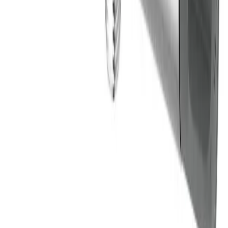
Fraktpris regnes fra høyeste verdi av vekt eller volum
(dm3). Husk at varer med stort volum, som f.eks. dusjer,
badekar, beredere og baderomsmøbler alltid leveres til
fortauskant som tyngre gods uansett valgt fraktmetode.
Pakke i postkasse:
0-2 kg: kr. 129,-
Tyngre gods - hjemlevering til fortauskant:
Over 35 kg:
kr. 895,-
Pakke til hentested:
0-10 kg: kr. 225,-
10-35 kg: kr. 475,-
Hente selv (klikk og hent):
Bergen: gratis
Pakke levert hjem:
0-10 kg: kr. 345,-
10-35 kg: kr. 525,-
NB! Cinderella forbrenningstoaletter og toalettpakker
har fast fraktpris kr. 1395,-