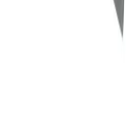
Fraktmetoder
Pakke i postkasse
Pakken sendes som vanlig brevpost og leveres i din
postkasse. Du vil få melding om at pakken er på vei og
når den er utlevert. Hvis pakken ikke får plass i
postkassen mottar du en SMS eller e-post med melding
om at pakken kan hentes på postkontoret eller "post i
butikk". Benyttes typisk på små forsendelser under 2 kg.
Pakke til hentested
Pakken leveres til nærmeste utleveringssted, som ofte er
postkontor eller butikker med "post i butikk". Nærmeste