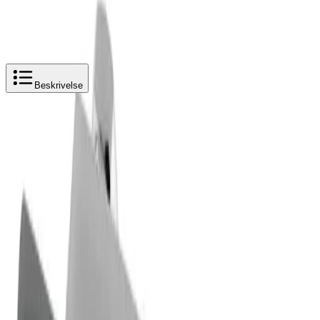
Beskrivelse
Produktbeskrivelse
Gustavsberg Care Dusjbatteri Termostat
Blyfri - utløp nedover og grepsvennlige håndtak, 150 c-c
Safe Touch minimerer varmen foran på
blandebatteriet
Holder jevn vanntemperatur under trykk- og
temperaturendringer
Inneholder mindre enn 0,1 % bly