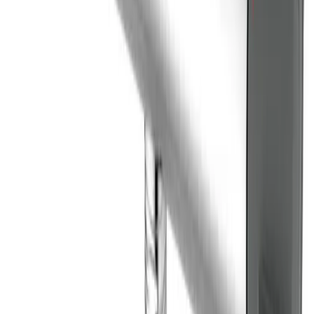
Produseres på bestilling: 18+ virkedager
Produktet blir produsert på fabrikk ved mottatt ordre.
Det blir booket plass i produksjonskø, varen blir
produsert, pakket og sendt.
Fraktpriser