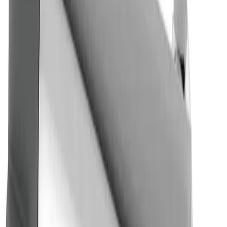
Med grepsvennlige håndtakfor funksjonstilpasning
Integrert automatisk varmtvannssperre for
beskyttelse mot skålding
Sperreknapp på temperatursiden for komfortabel
temperatur på 38 °C
Justerbar maksimumstemperatur for økt
beskyttelse mot skålding
Safe Touch minimerer varmen på forsiden av
blandebatteriet
Sperreknapp på strømningssiden for komfortstrøm
Reagerer raskt på trykk- og temperaturendringer i
vannstrømmen, og gir en jevn vanntemperatur
Keramisk avstengning for å forhindre drypping
sørger for lang levetid og forenklet bruk for små
og svake hender
Blyfri messing av DZR-kvalitet
Typegodkjente tilbakeslagsventiler i innløpet
Tilbakeslagsbeskyttelse i henhold til SS-EN 1717