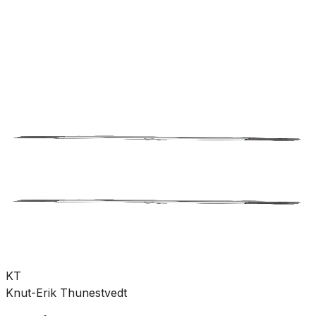
rørdeler
Pumper
Varme
Ventilasjon
Hus &
hage
Velvære
Merker
Salg
Outlet
Superdeals
Bad
Blandebatteri
Dusjbatteri
SKU:
GRO-4342026
Se mer fra
Gustavsberg
KT
Knut-Erik Thunestvedt