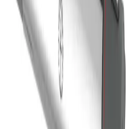
PDF
Monteringsanvisning New Nautic
Nedlasting
thermostatic mixers
Frakt og levering
Lagervare: 3-5 virkedager
Varer lagerført i vår fysiske butikk, eller som er lagerført
på eksternt sentrallager.
Bestillingsvare: 5-14 virkedager
Varer lagerført i vår fysiske butikk, eller som er lagerført
på eksternt sentrallager.