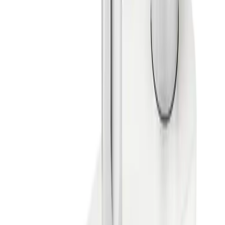
Gustavsberg Estetic Badekartut
Gustavsberg Estetic badekartut med omkaster.
Spesialdesignet for Estetic dusjbatteri. Badekartuten
bygger ca. 10 cm ut og har standard G1/2" tilkobling for
dusjslange.
Passer til
Estetic dusjbatteri
Logic dusjbatteri
Nautic dusjbatteri
Atlantic dusjbatteri
Nordic3 dusjbatteri
Produktfordeler
Passer alle Gustavsberg termostatbatteri
Med integrert omkaster (draomkaster)
Finnes i krom, svart matt og hvit matt