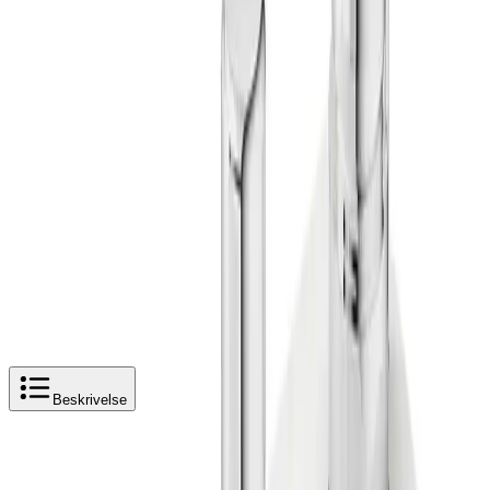
Kjøpshjelp?
Kontakt oss
4,5
av 5 stjerner basert på
2 500
+ omtaler
Gustavsberg Estetic Badekartut
Legg i handlekurv
3 122 kr
3 122 kr
Beskrivelse
Produktbeskrivelse