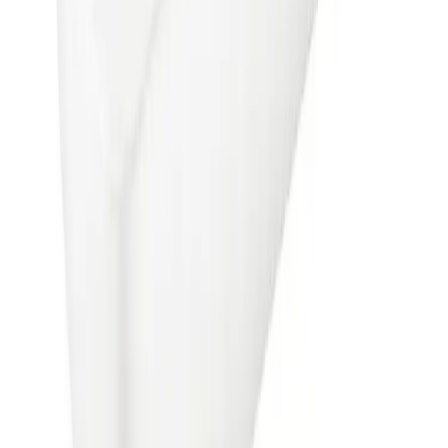
Fraktpris regnes fra høyeste verdi av vekt eller volum
(dm3). Husk at varer med stort volum, som f.eks. dusjer,
badekar, beredere og baderomsmøbler alltid leveres til
fortauskant som tyngre gods uansett valgt fraktmetode.
Pakke i postkasse:
0-2 kg: kr. 129,-
Tyngre gods - hjemlevering til fortauskant:
Over 35 kg:
kr. 895,-
Pakke til hentested:
0-10 kg: kr. 225,-
10-35 kg: kr. 475,-
Hente selv (klikk og hent):
Bergen: gratis
Pakke levert hjem:
0-10 kg: kr. 345,-
10-35 kg: kr. 525,-
NB! Cinderella forbrenningstoaletter og toalettpakker
har fast fraktpris kr. 1395,-
Fraktmetoder