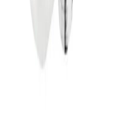
Benyttes typisk på mindre forsendelser og pakker under
35 kg.
Pakke levert hjem
Hjemlevering til alle husstander i hele landet mellom kl.
8–17 eller 17–21. I byer og tettsteder leveres pakken
mellom kl. 17–21, og du mottar en sms med lenke til
Posten/Bring. Du får informasjon om estimert
leveringstidspunkt innenfor et én-times intervall. Kan
velges på mindre forsendelser og pakker under 35 kg.
Tyngre gods - hjemlevering til fortauskant
Pakken levers til gateplan, eller så nærme en vanlig
transportbil kommer. Du blir kontaktet av transportøren