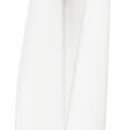
Estetic Badekartut
Frakt og levering
Lagervare: 3-5 virkedager
Varer lagerført i vår fysiske butikk, eller som er lagerført
på eksternt sentrallager.
Bestillingsvare: 5-14 virkedager
Varer lagerført i vår fysiske butikk, eller som er lagerført
på eksternt sentrallager.