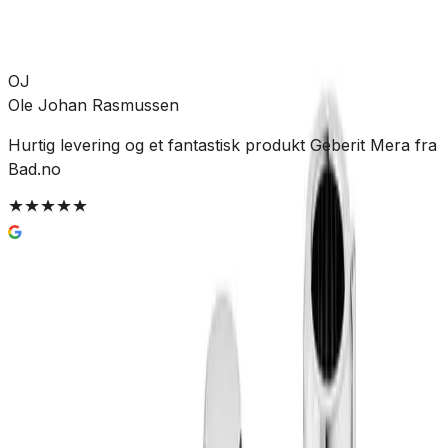
Klikk & hent:
Kun 1 stk
Legg i handlekurv
3 122 kr
OJ
Ole Johan Rasmussen
Hurtig levering og et fantastisk produkt Geberit Mera fra
E
Bad.no
e
B
Enkel og trygg betaling
Hvorfor Bad.no?
Prismatch