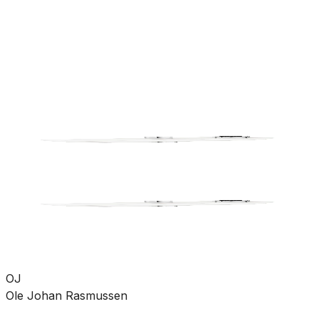
rørdeler
Pumper
Varme
Ventilasjon
Hus &
hage
Velvære
Merker
Salg
Outlet
Superdeals
Bad
Blandebatteri
Tilbehør
SKU:
UTG-4342801
Se mer fra
Gustavsberg
OJ
Ole Johan Rasmussen