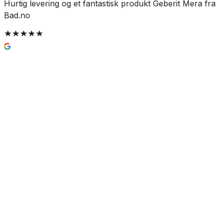
Hurtig levering og et fantastisk produkt Geberit Mera fra
E
Bad.no
e
B
Gustavsberg Estetic Badekartut
3 122 kr
Prisinfo
Farge
(
1
)
Hvit matt
Velg:
Farge
Lukk