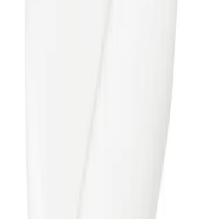
Produseres på bestilling: 18+ virkedager
Produktet blir produsert på fabrikk ved mottatt ordre.
Det blir booket plass i produksjonskø, varen blir
produsert, pakket og sendt.
Fraktpriser