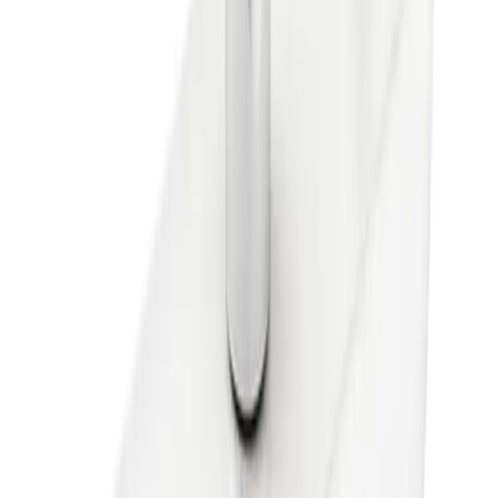
Spesifikasjoner
Produkt Id
7288431313095
Merke
Gustavsberg
Art.nr.
Farge
UTG-4342801
Hvit matt
Dokumenter
Filnavn
Handlinger
PDF
FDV Gustavsberg Estetic Badekartut
Nedlasting
PDF
Monteringsanvisning Gustavsberg
Nedlasting