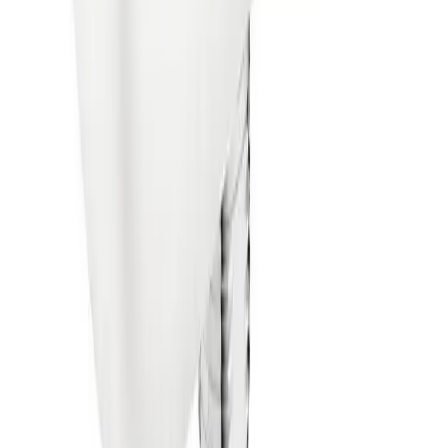
Pakke i postkasse
Pakken sendes som vanlig brevpost og leveres i din
postkasse. Du vil få melding om at pakken er på vei og
når den er utlevert. Hvis pakken ikke får plass i
postkassen mottar du en SMS eller e-post med melding
om at pakken kan hentes på postkontoret eller "post i
butikk". Benyttes typisk på små forsendelser under 2 kg.
Pakke til hentested
Pakken leveres til nærmeste utleveringssted, som ofte er
postkontor eller butikker med "post i butikk". Nærmeste
utleveringssted velges automatisk i henhold til oppgitt
adresse. Du får beskjed når pakken kan hentes.