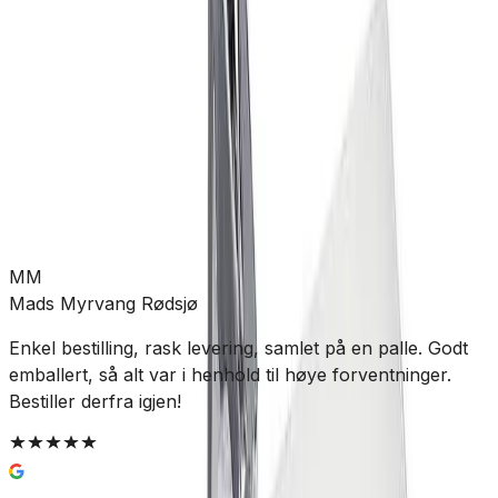
Allierbygget (Bergen)
Leveres til butikk
Hent etter:
3-5 virkedager
Legg i handlekurv
813 kr
MM
Mads Myrvang Rødsjø
Enkel bestilling, rask levering, samlet på en palle. Godt
T
emballert, så alt var i henhold til høye forventninger.
Bestiller derfra igjen!