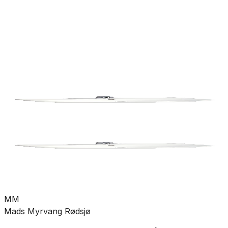
rørdeler
Pumper
Varme
Ventilasjon
Hus &
hage
Velvære
Merker
Salg
Outlet
Superdeals
Bad
Servant
Baderomsservant
SKU:
GRO-6020216
Se mer fra
Gustavsberg
MM
Mads Myrvang Rødsjø