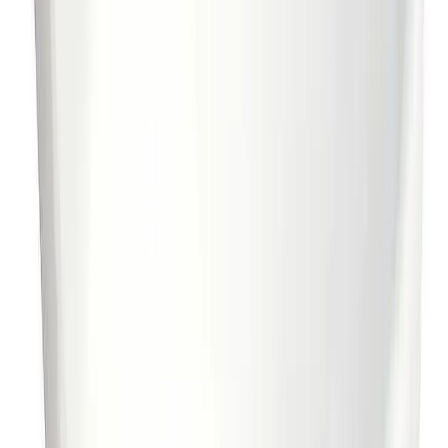
Filnavn
Handlinger
PDF
FDV Nautic Servant 50 70 Vegghengt
Nedlasting
6020216
PDF
FDV Nautic Servant 50 70 Vegghengt
Nedlasting
6020225
PDF
Monteringsanvisning Nautic Servant
Nedlasting
50 70 Vegghengt
Frakt og levering
Lagervare: 3-5 virkedager