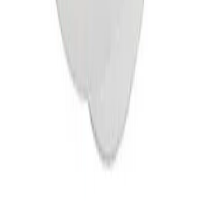
mellom kl. 17–21, og du mottar en sms med lenke til
Posten/Bring. Du får informasjon om estimert
leveringstidspunkt innenfor et én-times intervall. Kan
velges på mindre forsendelser og pakker under 35 kg.
Tyngre gods - hjemlevering til fortauskant
Pakken levers til gateplan, eller så nærme en vanlig
transportbil kommer. Du blir kontaktet av transportøren
for å avtale tidspunkt for utlevering når pakken er
underveis. Benyttes typisk på større forsendelser (volum
dm3) og pakker over 35 kg.
Hente selv (klikk og hent)