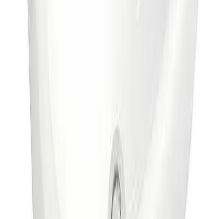
Fraktpris regnes fra høyeste verdi av vekt eller volum
(dm3). Husk at varer med stort volum, som f.eks. dusjer,
badekar, beredere og baderomsmøbler alltid leveres til
fortauskant som tyngre gods uansett valgt fraktmetode.