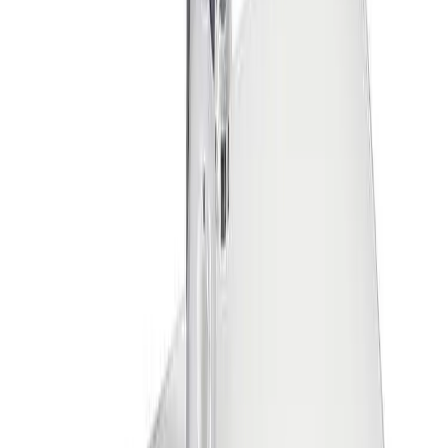
Enkel og trygg betaling
Passer godt med
Legg til i utvalg
Gustavsberg Epic Bunnventil Push-Open
363 kr
Legg til i utvalg
Gustavsberg Universal Vannlås Design
1 099 kr
Legg til i utvalg
Gustavsberg Estetic Servantbatteri
1 692 kr