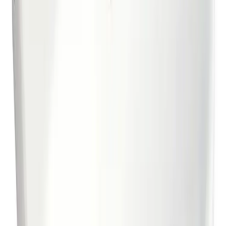
Vasken er enkel å rengjøre med minimalistisk design.
Eliptisk basseng med generøse oppbevaringsflater.
Fremstilt i hygienisk, holdbart og tettsintret
sanitærporselen.
Bunnventil, vannlås og servantbatteri medfølger ikke og
kjøpes separat.
Spesifikasjoner
Produkt Id
7320161386695
Merke
Gustavsberg
Art.nr.
Farge
Størrelse
GRO-6020216
Hvit
56cm
GRO-6020225
Hvit
60cm
Dokumenter