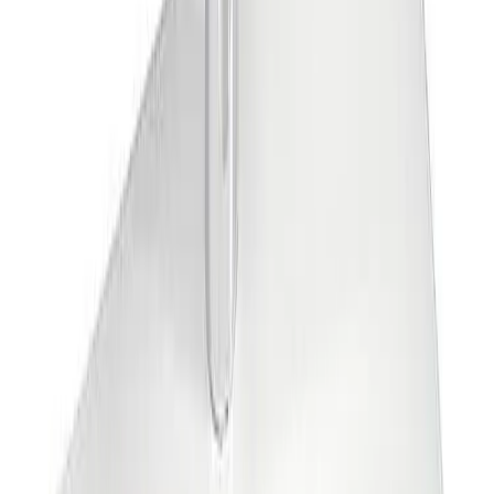
Legg produkt i kurv
Hvorfor Bad.no?
Prismatch
Kjøpshjelp?
Kontakt oss
4,5
av 5 stjerner basert på
2 500
+ omtaler
Ofte kjøpt sammen
Gustavsberg Nautic Vegghengt Servant 50-70cm