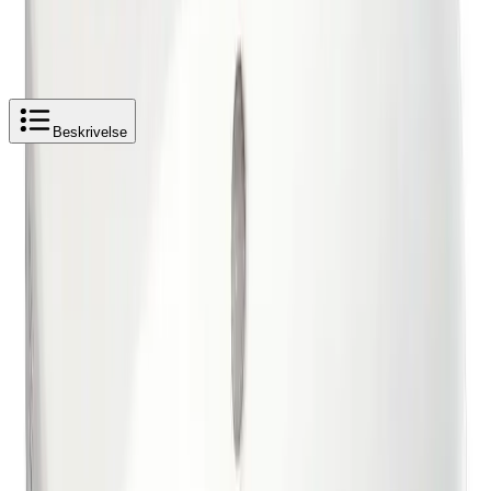
Beskrivelse
Produktbeskrivelse
Gustavsberg Nautic Servant 50-70 Vegghengt
Veggmontert porselensservant for bolter eller bærejern
Servanten monteres med konsollengde 26 cm. Kan også
monteres direkte på vegg med bolter. Påkrevd ved
montering med servantskap A659. Boltutspring fra
klargjort vegg må være 50 +/- 2 mm. Konsoller og andre
festedeler følger ikke med.