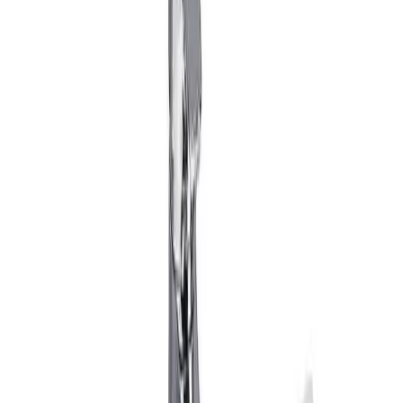
56cm
813 kr
60cm
852 kr
Nettlager
Lagervare:
100+ stk
Forventet levering:
3-5 virkedager