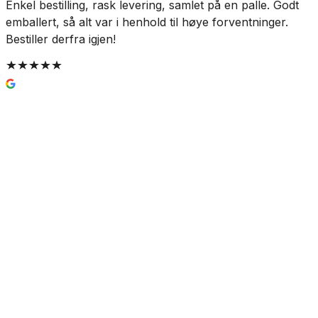
Enkel bestilling, rask levering, samlet på en palle. Godt
T
emballert, så alt var i henhold til høye forventninger.
Bestiller derfra igjen!
Gustavsberg Nautic Vegghengt
Servant
50-70cm
813 kr
Prisinfo
Farge
(
1
)
Hvit