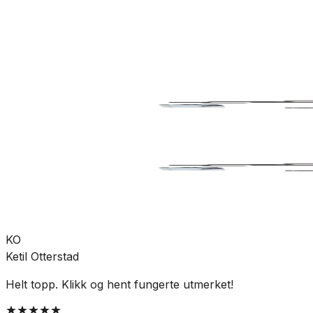
Bad
Blandebatteri
Tilbehør
SKU:
GRO-4342942
Se mer fra
Gustavsberg
KO
Ketil Otterstad
Helt topp. Klikk og hent fungerte utmerket!