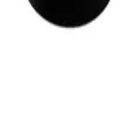
Eik
130 kr
Valnøtt