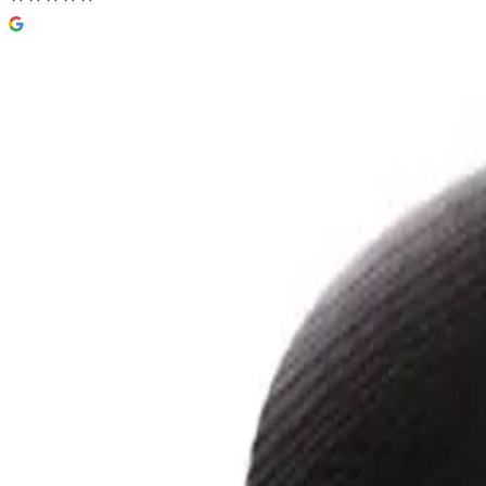
Linn Bad Råk Knott
120 kr
Prismatch
Farge
(
3
)
Svart ask
Velg:
Farge
Lukk