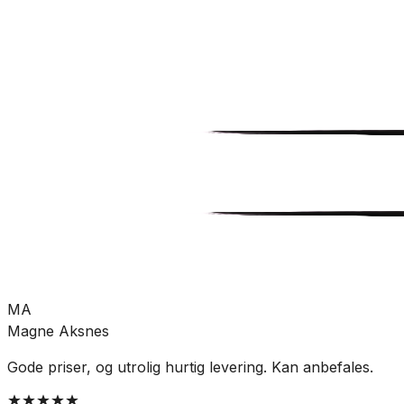
Bad
Baderomsinnredning
Knotter og håndtak
SKU:
LB-604700
Se mer fra
Linn Bad
MA
Magne Aksnes
Gode priser, og utrolig hurtig levering. Kan anbefales.