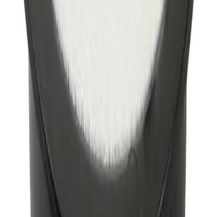
når den er utlevert. Hvis pakken ikke får plass i
postkassen mottar du en SMS eller e-post med melding
om at pakken kan hentes på postkontoret eller "post i
butikk". Benyttes typisk på små forsendelser under 2 kg.
Pakke til hentested
Pakken leveres til nærmeste utleveringssted, som ofte er
postkontor eller butikker med "post i butikk". Nærmeste
utleveringssted velges automatisk i henhold til oppgitt
adresse. Du får beskjed når pakken kan hentes.
Benyttes typisk på mindre forsendelser og pakker under
35 kg.
Pakke levert hjem