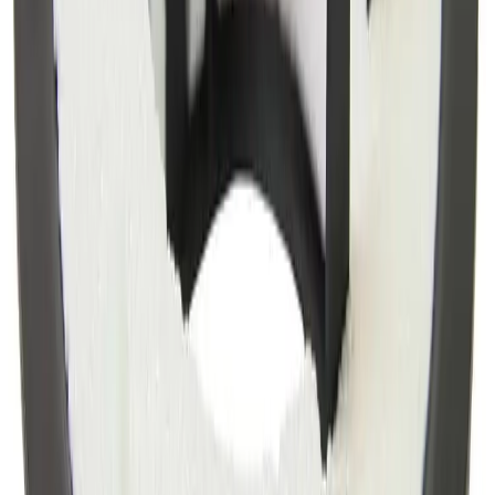
Fraktpriser
Fraktpris regnes fra høyeste verdi av vekt eller volum
(dm3). Husk at varer med stort volum, som f.eks. dusjer,
badekar, beredere og baderomsmøbler alltid leveres til