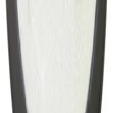
fortauskant som tyngre gods uansett valgt fraktmetode.
Pakke i postkasse:
0-2 kg: kr. 129,-
Tyngre gods - hjemlevering til fortauskant:
Over 35 kg:
kr. 895,-
Pakke til hentested:
0-10 kg: kr. 225,-
10-35 kg: kr. 475,-
Hente selv (klikk og hent):
Bergen: gratis
Pakke levert hjem:
0-10 kg: kr. 345,-
10-35 kg: kr. 525,-
NB! Cinderella forbrenningstoaletter og toalettpakker
har fast fraktpris kr. 1395,-
Fraktmetoder
Pakke i postkasse
Pakken sendes som vanlig brevpost og leveres i din
postkasse. Du vil få melding om at pakken er på vei og