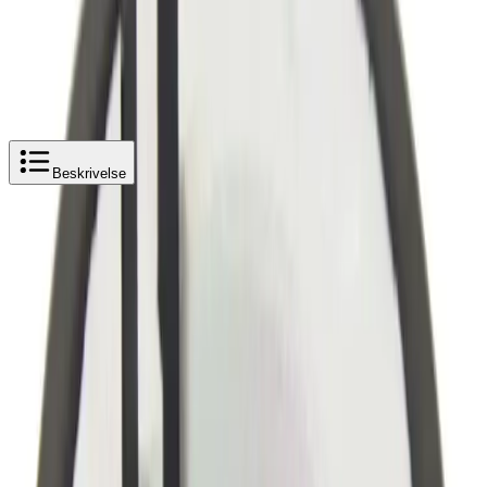
Pipelife Pili forskalingsform
Legg i handlekurv
171 kr
171 kr
Pipelife Pili forskalingsform
Beskrivelse
Produktbeskrivelse
Pipelife Pili forksalingsform
Pili forskalingsform følger med innsats, plugger og
skruer. Sluket kan justeres av gulvlegger til rett posisjon
mens gulvet støpes eller legges. Justering kan også
gjøres i etterkant med at sluket kan heves inntil 30 mm
etter at gulvet er lagt