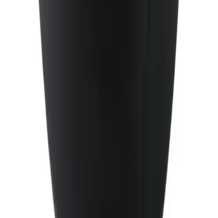
Hente selv (klikk og hent)
Du kan hente selv på vårt hovedkontor i Bergen.
Fraktalternativet er gratis, men det kan ta lengre tid
siden ordren sendes sammen med butikkens egne
leveringer til lageret. Dersom varen allerede er på lager i
Bergen, vil den være klar for henting innen 24 timer alle
hverdager. Det er ikke mulig å hente lørdag / søndag. Du
blir kontaktet når varen er klar for henting.
Direkte fra fabrikk
For hurtig og kostnadseffektiv levering, vil enkelte varer
sendes direkte fra produsenten / fabrikken til deg.
Forsendelsen benytter leverandørens logistikksystemer,
og sporing kan i enkelte tilfeller mangle.