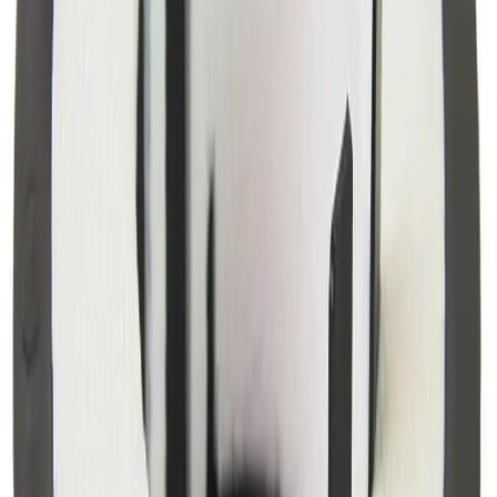
Lagervare: 3-5 virkedager
Varer lagerført i vår fysiske butikk, eller som er lagerført
på eksternt sentrallager.
Bestillingsvare: 5-14 virkedager
Varer lagerført i vår fysiske butikk, eller som er lagerført
på eksternt sentrallager.
Produseres på bestilling: 18+ virkedager
Produktet blir produsert på fabrikk ved mottatt ordre.
Det blir booket plass i produksjonskø, varen blir
produsert, pakket og sendt.