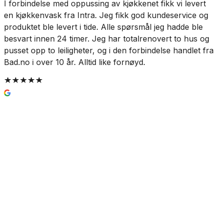
I forbindelse med oppussing av kjøkkenet fikk vi levert
V
en kjøkkenvask fra Intra. Jeg fikk god kundeservice og
produktet ble levert i tide. Alle spørsmål jeg hadde ble
besvart innen 24 timer. Jeg har totalrenovert to hus og
pusset opp to leiligheter, og i den forbindelse handlet fra
Bad.no i over 10 år. Alltid like fornøyd.
Pipelife Pili forskalingsform
171 kr
Prismatch