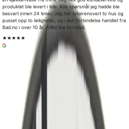
produktet ble levert i tide. Alle spørsmål jeg hadde ble
besvart innen 24 timer. Jeg har totalrenovert to hus og
pusset opp to leiligheter, og i den forbindelse handlet fra
Bad.no i over 10 år. Alltid like fornøyd.
Enkel og trygg betaling
Hvorfor Bad.no?
Prismatch
Kjøpshjelp?
Kontakt oss
4,5
av 5 stjerner basert på
2 500
+ omtaler