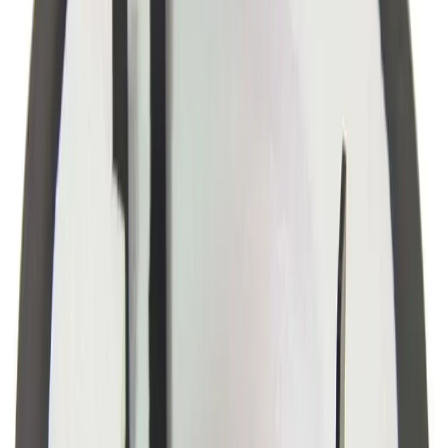
Spesifikasjoner
Produkt Id
7315656638663
Merke
Pipelife
Dokumenter
Filnavn
Handlinger
Nedlasting
PDF
FDV Pipelife Pili Gulvsluk
Nedlasting
PDF
Produktdatablad Pipelife 4522091
Frakt og levering