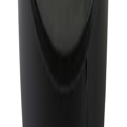
Hjemlevering til alle husstander i hele landet mellom kl.
8–17 eller 17–21. I byer og tettsteder leveres pakken
mellom kl. 17–21, og du mottar en sms med lenke til
Posten/Bring. Du får informasjon om estimert
leveringstidspunkt innenfor et én-times intervall. Kan
velges på mindre forsendelser og pakker under 35 kg.
Tyngre gods - hjemlevering til fortauskant
Pakken levers til gateplan, eller så nærme en vanlig
transportbil kommer. Du blir kontaktet av transportøren
for å avtale tidspunkt for utlevering når pakken er
underveis. Benyttes typisk på større forsendelser (volum
dm3) og pakker over 35 kg.