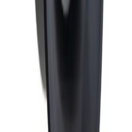
adresse. Du får beskjed når pakken kan hentes.
Benyttes typisk på mindre forsendelser og pakker under
35 kg.
Pakke levert hjem
Hjemlevering til alle husstander i hele landet mellom kl.
8–17 eller 17–21. I byer og tettsteder leveres pakken
mellom kl. 17–21, og du mottar en sms med lenke til
Posten/Bring. Du får informasjon om estimert
leveringstidspunkt innenfor et én-times intervall. Kan
velges på mindre forsendelser og pakker under 35 kg.
Tyngre gods - hjemlevering til fortauskant
Pakken levers til gateplan, eller så nærme en vanlig