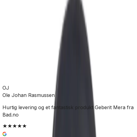
Forventet levering:
3-5 virkedager
Allierbygget (Bergen)
Leveres til butikk
Hent etter:
3-5 virkedager
Legg i handlekurv
289 kr
OJ
Ole Johan Rasmussen
Hurtig levering og et fantastisk produkt Geberit Mera fra
E
Bad.no
e
B