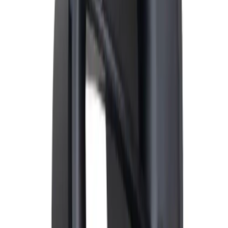
Produseres på bestilling: 18+ virkedager
Produktet blir produsert på fabrikk ved mottatt ordre.
Det blir booket plass i produksjonskø, varen blir
produsert, pakket og sendt.
Fraktpriser