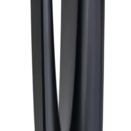
Pakke i postkasse
Pakken sendes som vanlig brevpost og leveres i din
postkasse. Du vil få melding om at pakken er på vei og
når den er utlevert. Hvis pakken ikke får plass i
postkassen mottar du en SMS eller e-post med melding
om at pakken kan hentes på postkontoret eller "post i
butikk". Benyttes typisk på små forsendelser under 2 kg.
Pakke til hentested
Pakken leveres til nærmeste utleveringssted, som ofte er
postkontor eller butikker med "post i butikk". Nærmeste
utleveringssted velges automatisk i henhold til oppgitt