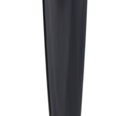
transportbil kommer. Du blir kontaktet av transportøren
for å avtale tidspunkt for utlevering når pakken er
underveis. Benyttes typisk på større forsendelser (volum
dm3) og pakker over 35 kg.
Hente selv (klikk og hent)
Du kan hente selv på vårt hovedkontor i Bergen.
Fraktalternativet er gratis, men det kan ta lengre tid
siden ordren sendes sammen med butikkens egne
leveringer til lageret. Dersom varen allerede er på lager i
Bergen, vil den være klar for henting innen 24 timer alle
hverdager. Det er ikke mulig å hente lørdag / søndag. Du
blir kontaktet når varen er klar for henting.