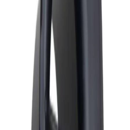
Nedlasting
PDF
FDV-dokumentasjon-4522062
Frakt og levering
Lagervare: 3-5 virkedager
Varer lagerført i vår fysiske butikk, eller som er lagerført
på eksternt sentrallager.
Bestillingsvare: 5-14 virkedager
Varer lagerført i vår fysiske butikk, eller som er lagerført
på eksternt sentrallager.