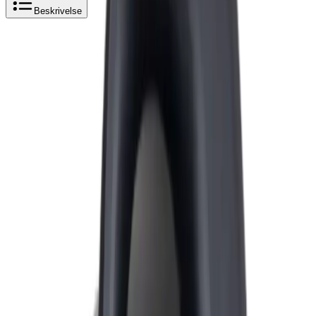
Beskrivelse
Produktbeskrivelse
Pipelife Vannlåstrakt til Gulvsluk
Ekstra vannlåstrakt til Pipelife gulvsluk
Spesifikasjoner
Produkt Id
8214172041415
Merke
Pipelife
Dokumenter
Filnavn
Handlinger