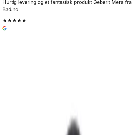
Hurtig levering og et fantastisk produkt Geberit Mera fra
E
Bad.no
e
B
Pipelife Vannlåstrakt til Gulvsluk
289 kr
Prismatch
Nettlager
Lagervare:
100+ stk