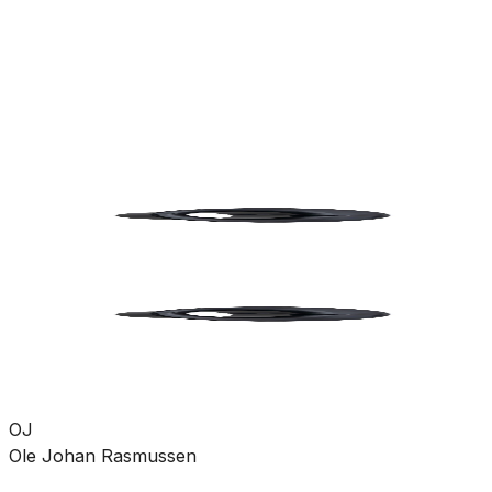
rørdeler
Pumper
Varme
Ventilasjon
Hus &
hage
Velvære
Merker
Salg
Outlet
Superdeals
Rør og rørdeler
Sluk
Tilbehør
SKU:
GRO-4522062
Se mer fra
Pipelife
OJ
Ole Johan Rasmussen