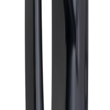
Fraktpris regnes fra høyeste verdi av vekt eller volum
(dm3). Husk at varer med stort volum, som f.eks. dusjer,
badekar, beredere og baderomsmøbler alltid leveres til
fortauskant som tyngre gods uansett valgt fraktmetode.
Pakke i postkasse:
0-2 kg: kr. 129,-
Tyngre gods - hjemlevering til fortauskant:
Over 35 kg:
kr. 895,-
Pakke til hentested:
0-10 kg: kr. 225,-
10-35 kg: kr. 475,-
Hente selv (klikk og hent):
Bergen: gratis
Pakke levert hjem:
0-10 kg: kr. 345,-
10-35 kg: kr. 525,-
NB! Cinderella forbrenningstoaletter og toalettpakker
har fast fraktpris kr. 1395,-
Fraktmetoder