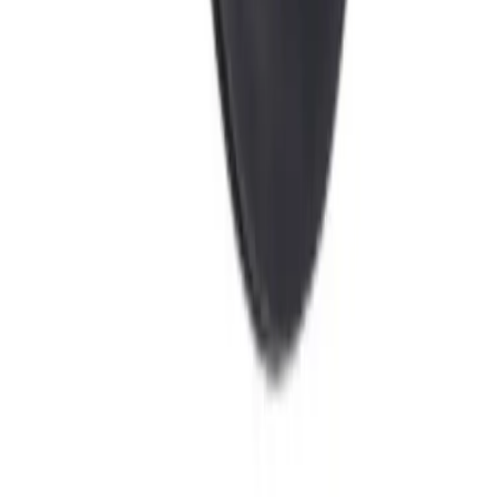
Direkte fra fabrikk
For hurtig og kostnadseffektiv levering, vil enkelte varer
sendes direkte fra produsenten / fabrikken til deg.
Forsendelsen benytter leverandørens logistikksystemer,
og sporing kan i enkelte tilfeller mangle.
Kategorier
Sluk
Tilbehør til sluk
Pipelife
Pipelife tilbehør sluk
Pipelife
Sluk
Produktomtaler
Populære alternativer