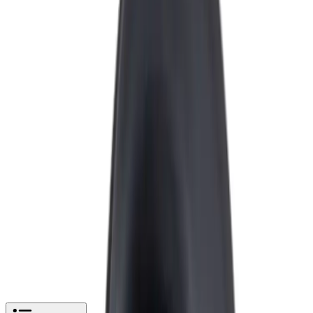
Enkel og trygg betaling
Hvorfor Bad.no?
Prismatch
Kjøpshjelp?
Kontakt oss
4,5
av 5 stjerner basert på
2 500
+ omtaler
Pipelife Vannlåstrakt til Gulvsluk
Legg i handlekurv
289 kr
289 kr
Pipelife Vannlåstrakt til Gulvsluk