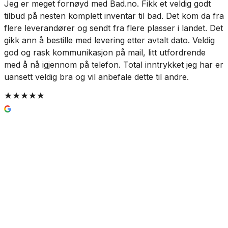
Jeg er meget fornøyd med Bad.no. Fikk et veldig godt
R
tilbud på nesten komplett inventar til bad. Det kom da fra
flere leverandører og sendt fra flere plasser i landet. Det
gikk ann å bestille med levering etter avtalt dato. Veldig
god og rask kommunikasjon på mail, litt utfordrende
med å nå igjennom på telefon. Total inntrykket jeg har er
uansett veldig bra og vil anbefale dette til andre.
Porsgrund Avløprør
288 kr
Prisinfo