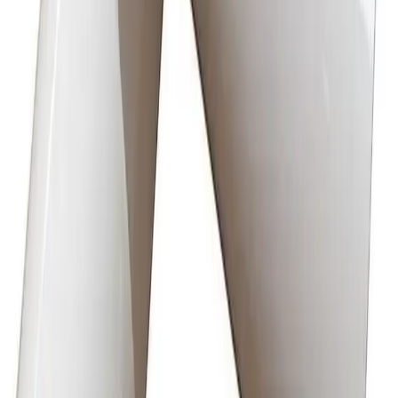
Fraktpris regnes fra høyeste verdi av vekt eller volum
(dm3). Husk at varer med stort volum, som f.eks. dusjer,
badekar, beredere og baderomsmøbler alltid leveres til
fortauskant som tyngre gods uansett valgt fraktmetode.
Pakke i postkasse:
0-2 kg: kr. 129,-
Tyngre gods - hjemlevering til fortauskant:
Over 35 kg:
kr. 895,-
Pakke til hentested:
0-10 kg: kr. 225,-
10-35 kg: kr. 475,-
Hente selv (klikk og hent):
Bergen: gratis
Pakke levert hjem:
0-10 kg: kr. 345,-
10-35 kg: kr. 525,-
NB! Cinderella forbrenningstoaletter og toalettpakker