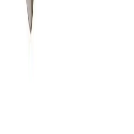
blir kontaktet når varen er klar for henting.
Direkte fra fabrikk
For hurtig og kostnadseffektiv levering, vil enkelte varer
sendes direkte fra produsenten / fabrikken til deg.
Forsendelsen benytter leverandørens logistikksystemer,
og sporing kan i enkelte tilfeller mangle.
Kategorier
Toalett
Tilbehør til toalett
Tilbehør og reservedeler til
toalett
Porsgrund
Porsgrund Toalett
Reservedeler
Porsgrund Toalett
Porsgrund Bad
Produktomtaler