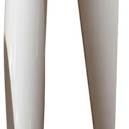
har fast fraktpris kr. 1395,-
Fraktmetoder
Pakke i postkasse
Pakken sendes som vanlig brevpost og leveres i din
postkasse. Du vil få melding om at pakken er på vei og
når den er utlevert. Hvis pakken ikke får plass i
postkassen mottar du en SMS eller e-post med melding
om at pakken kan hentes på postkontoret eller "post i
butikk". Benyttes typisk på små forsendelser under 2 kg.
Pakke til hentested