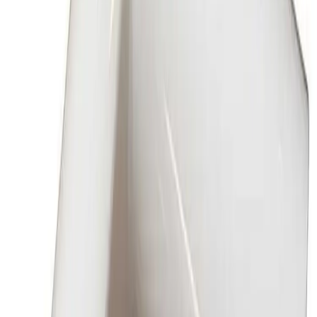
PDF
Produktdatablad Porsgrund Seven D
Nedlasting
6004743
PDF
Reservedelsliste Porsgrund 2018
Nedlasting
Frakt og levering
Lagervare: 3-5 virkedager
Varer lagerført i vår fysiske butikk, eller som er lagerført
på eksternt sentrallager.
Bestillingsvare: 5-14 virkedager