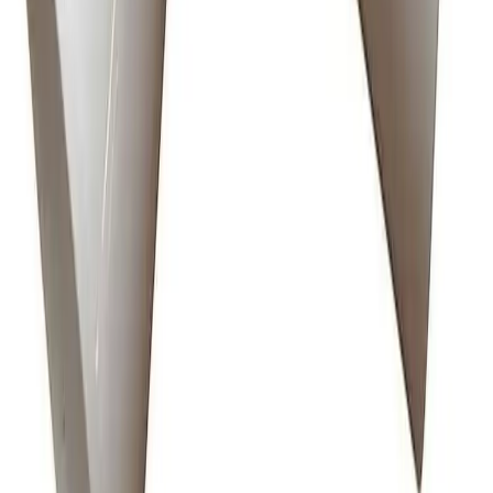
Pakken leveres til nærmeste utleveringssted, som ofte er
postkontor eller butikker med "post i butikk". Nærmeste
utleveringssted velges automatisk i henhold til oppgitt
adresse. Du får beskjed når pakken kan hentes.
Benyttes typisk på mindre forsendelser og pakker under
35 kg.
Pakke levert hjem
Hjemlevering til alle husstander i hele landet mellom kl.
8–17 eller 17–21. I byer og tettsteder leveres pakken
mellom kl. 17–21, og du mottar en sms med lenke til
Posten/Bring. Du får informasjon om estimert
leveringstidspunkt innenfor et én-times intervall. Kan
velges på mindre forsendelser og pakker under 35 kg.