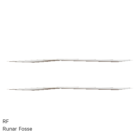
rørdeler
Pumper
Varme
Ventilasjon
Hus &
hage
Velvære
Merker
Salg
Outlet
Superdeals
Bad
Toalett
Tilbehør
SKU:
GRO-6004743
Se mer fra
Porsgrund
RF
Runar Fosse