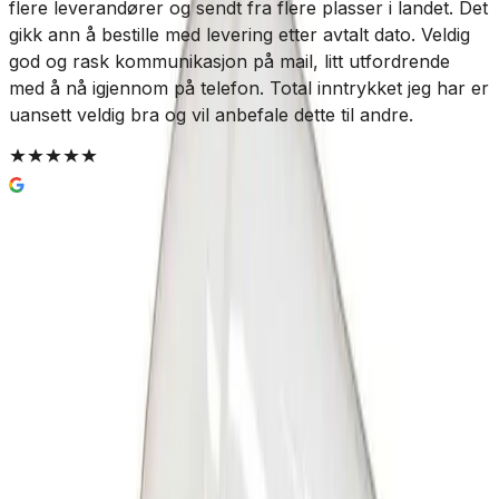
flere leverandører og sendt fra flere plasser i landet. Det
gikk ann å bestille med levering etter avtalt dato. Veldig
god og rask kommunikasjon på mail, litt utfordrende
med å nå igjennom på telefon. Total inntrykket jeg har er
uansett veldig bra og vil anbefale dette til andre.
Enkel og trygg betaling
Hvorfor Bad.no?
Prismatch
Kjøpshjelp?
Kontakt oss
4,5
av 5 stjerner basert på
2 500
+ omtaler