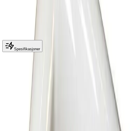
Porsgrund Avløprør
Legg i handlekurv
288 kr
288 kr
Porsgrund Avløprør
Spesifikasjoner
Spesifikasjoner
Produkt Id
7316903854279
Merke
Porsgrund
Dokumenter
Filnavn
Handlinger