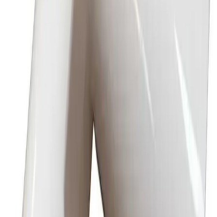
Varer lagerført i vår fysiske butikk, eller som er lagerført
på eksternt sentrallager.
Produseres på bestilling: 18+ virkedager
Produktet blir produsert på fabrikk ved mottatt ordre.
Det blir booket plass i produksjonskø, varen blir
produsert, pakket og sendt.
Fraktpriser