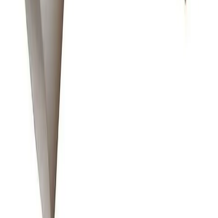
Tyngre gods - hjemlevering til fortauskant
Pakken levers til gateplan, eller så nærme en vanlig
transportbil kommer. Du blir kontaktet av transportøren
for å avtale tidspunkt for utlevering når pakken er
underveis. Benyttes typisk på større forsendelser (volum
dm3) og pakker over 35 kg.
Hente selv (klikk og hent)
Du kan hente selv på vårt hovedkontor i Bergen.
Fraktalternativet er gratis, men det kan ta lengre tid
siden ordren sendes sammen med butikkens egne
leveringer til lageret. Dersom varen allerede er på lager i
Bergen, vil den være klar for henting innen 24 timer alle
hverdager. Det er ikke mulig å hente lørdag / søndag. Du