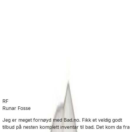
Nettlager
Lagervare:
Kun 2 stk
Forventet levering:
3-5 virkedager
Allierbygget (Bergen)
Klikk & hent:
Kun 2 stk
Legg i handlekurv
288 kr
RF
Runar Fosse
Jeg er meget fornøyd med Bad.no. Fikk et veldig godt
R
tilbud på nesten komplett inventar til bad. Det kom da fra